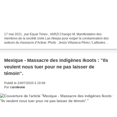
17 mai 2021 , par Equal Times , VARZI Changiz M. Manifestation des
membres de la société civile Las Abejas pour exiger la condamnation des
auteurs du massacre d’Acteal. Photo : Jesús Villaseca Pérez / Latitudes
Press. (CC BY-NC-SA 2.0) Au Mexique, les...
Mexique - Massacre des indigènes Ikoots : "Ils
veulent nous tuer pour ne pas laisser de
témoin".
Publié le 24/07/2020 à 10:06
Par
caroleone