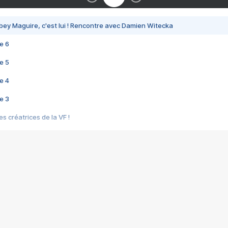
bey Maguire, c'est lui ! Rencontre avec Damien Witecka
e 6
e 5
e 4
e 3
s créatrices de la VF !
e 2
e 1
e Mektoub My Love arrive enfin ! Rencontre avec Shaïn Boumedine et Sal
i : après Toni en famille
elle réalise le bouleversant Dites lui que je l'aime
ais ! Rencontre autour de Vie privée de Rebecca Zlotowski