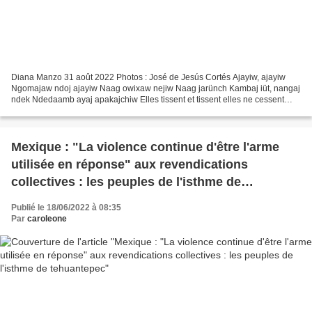
Diana Manzo 31 août 2022 Photos : José de Jesús Cortés Ajayiw, ajayiw
Ngomajaw ndoj ajayiw Naag owixaw nejiw Naag jarünch Kambaj iüt, nangaj
ndek Ndedaamb ayaj apakajchiw Elles tissent et tissent elles ne cessent
jamais de tisser. Avec leurs mains et...
Mexique : "La violence continue d'être l'arme
utilisée en réponse" aux revendications
collectives : les peuples de l'isthme de
tehuantepec
Publié le 18/06/2022 à 08:35
Par
caroleone