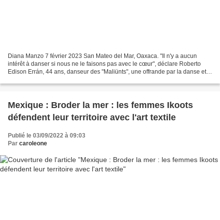
Diana Manzo 7 février 2023 San Mateo del Mar, Oaxaca. "Il n'y a aucun
intérêt à danser si nous ne le faisons pas avec le cœur", déclare Roberto
Edison Errán, 44 ans, danseur des "Maliünts", une offrande par la danse et
la musique cérémonielles qui rend...
Mexique : Broder la mer : les femmes Ikoots
défendent leur territoire avec l'art textile
Publié le 03/09/2022 à 09:03
Par
caroleone