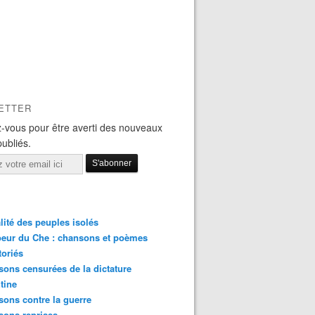
ETTER
-vous pour être averti des nouveaux
publiés.
lité des peuples isolés
eur du Che : chansons et poèmes
toriés
ons censurées de la dictature
tine
ons contre la guerre
sons reprises