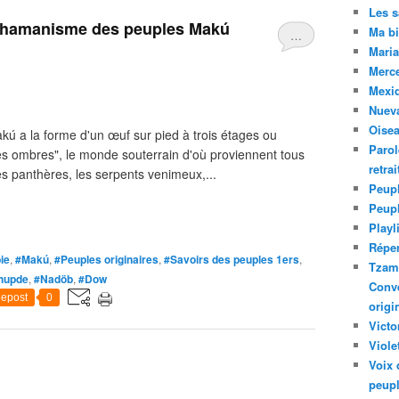
Les 
 chamanisme des peuples Makú
Ma bi
…
Maria
Merc
Mexiq
Nuev
Oise
kú a la forme d'un œuf sur pied à trois étages ou
Parol
es ombres", le monde souterrain d'où proviennent tous
retra
s panthères, les serpents venimeux,...
Peupl
Peup
Playl
Réper
ie
,
#Makú
,
#Peuples originaires
,
#Savoirs des peuples 1ers
,
Tzam.
hupde
,
#Nadöb
,
#Dow
Conve
epost
0
origi
Victo
Viole
Voix 
peupl