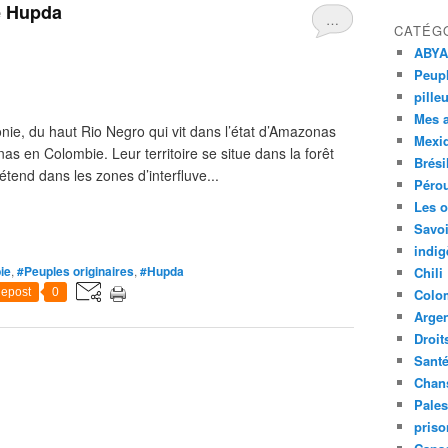
le Hupda
…
CATÉG
ABYA
Peupl
pille
Mes 
e, du haut Rio Negro qui vit dans l’état d’Amazonas
Mexi
nas en Colombie. Leur territoire se situe dans la forêt
Brési
tend dans les zones d’interfluve...
Péro
Les o
Savoi
indig
ie
,
#Peuples originaires
,
#Hupda
Chili
epost
0
Colo
Argen
Droit
Sant
Chan
Pales
priso