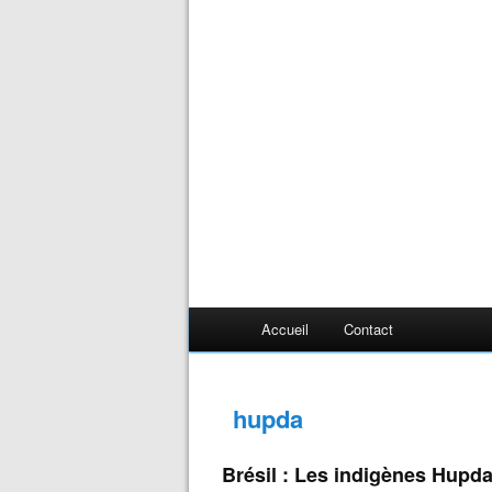
Accueil
Contact
hupda
Brésil : Les indigènes Hupd