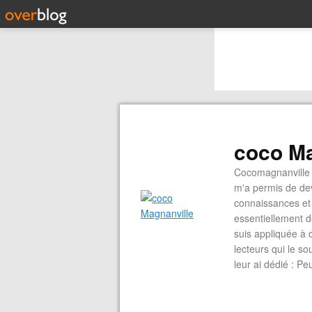
coco Ma
Cocomagnanville 
m'a permis de dev
connaissances et 
essentiellement d
suis appliquée à 
lecteurs qui le s
leur ai dédié : P