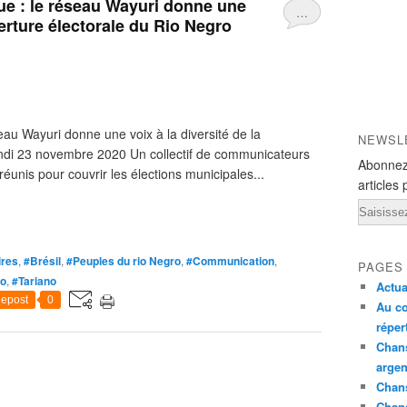
que : le réseau Wayuri donne une
…
verture électorale du Rio Negro
seau Wayuri donne une voix à la diversité de la
NEWSL
undi 23 novembre 2020 Un collectif de communicateurs
Abonnez
réunis pour couvrir les élections municipales...
articles 
Email
ires
,
#Brésil
,
#Peuples du rio Negro
,
#Communication
,
PAGES
o
,
#Tariano
Actua
epost
0
Au co
réper
Chans
argen
Chans
Chan