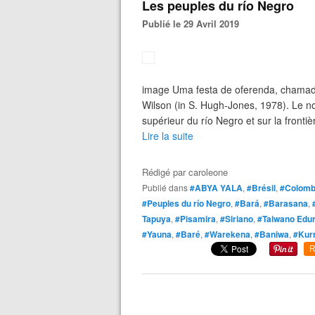
Les peuples du río Negro
Publié le 29 Avril 2019
image Uma festa de oferenda, chamada
Wilson (in S. Hugh-Jones, 1978). Le n
supérieur du río Negro et sur la frontièr
Lire la suite
Rédigé par
caroleone
Publié dans
#ABYA YALA
,
#Brésil
,
#Colomb
#Peuples du río Negro
,
#Bará
,
#Barasana
,
Tapuya
,
#Pisamira
,
#Siriano
,
#Taiwano Edur
#Yauna
,
#Baré
,
#Warekena
,
#Baniwa
,
#Kur
R