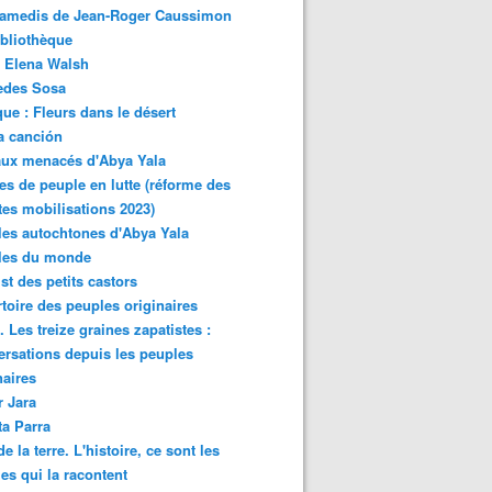
samedis de Jean-Roger Caussimon
bliothèque
 Elena Walsh
edes Sosa
ue : Fleurs dans le désert
a canción
aux menacés d'Abya Yala
es de peuple en lutte (réforme des
ites mobilisations 2023)
es autochtones d'Abya Yala
les du monde
ist des petits castors
toire des peuples originaires
 Les treize graines zapatistes :
rsations depuis les peuples
naires
r Jara
ta Parra
de la terre. L'histoire, ce sont les
es qui la racontent