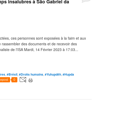
ps insalubres à São Gabriel da
ées, ces personnes sont exposées à la faim et aux
e rassembler des documents et de recevoir des
liste de l'ISA Mardi, 14 Février 2023 à 17:03...
ires
,
#Brésil
,
#Droits humains
,
#Yuhupdëh
,
#Hupda
epost
0