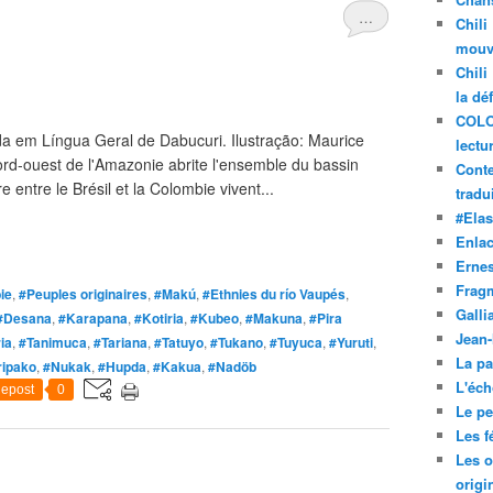
…
Chili
mouve
Chili
la dé
COLO
 em Língua Geral de Dabucuri. Ilustração: Maurice
lectu
ord-ouest de l'Amazonie abrite l'ensemble du bassin
Conte
e entre le Brésil et la Colombie vivent...
tradui
#Ela
Enla
Ernes
Frag
ie
,
#Peuples originaires
,
#Makú
,
#Ethnies du río Vaupés
,
Galli
#Desana
,
#Karapana
,
#Kotiria
,
#Kubeo
,
#Makuna
,
#Pira
Jean
ia
,
#Tanimuca
,
#Tariana
,
#Tatuyo
,
#Tukano
,
#Tuyuca
,
#Yuruti
,
La pa
ripako
,
#Nukak
,
#Hupda
,
#Kakua
,
#Nadöb
L'éch
epost
0
Le pet
Les f
Les o
origi