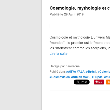
Cosmologie, mythologie et
Publié le 29 Avril 2019
Cosmologie et mythologie L'univers Ma
"mondes" : le premier est le "monde d
les "monstres" comme les scorpions, le
Lire la suite
Rédigé par
caroleone
Publié dans
#ABYA YALA
,
#Brésil
,
#Colomb
#Cosmovision
,
#Nukak Makú
,
#Hupda
,
#Yu
R