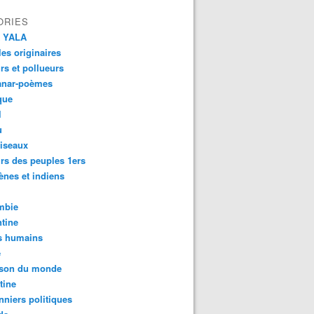
ORIES
 YALA
es originaires
urs et pollueurs
anar-poèmes
que
l
u
iseaux
rs des peuples 1ers
ènes et indiens
mbie
tine
s humains
é
son du monde
tine
nniers politiques