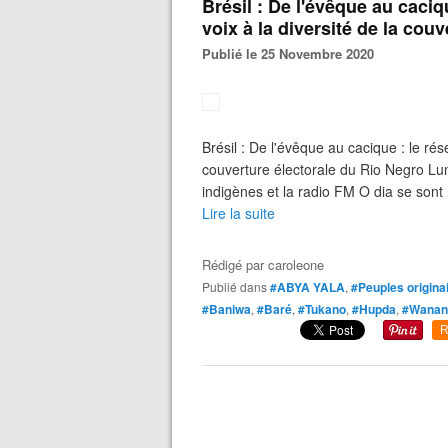
Brésil : De l'évêque au caci
voix à la diversité de la cou
Publié le 25 Novembre 2020
Brésil : De l'évêque au cacique : le ré
couverture électorale du Rio Negro L
indigènes et la radio FM O dia se sont 
Lire la suite
Rédigé par
caroleone
Publié dans
#ABYA YALA
,
#Peuples origina
#Baniwa
,
#Baré
,
#Tukano
,
#Hupda
,
#Wanan
R