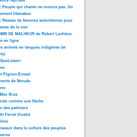
 : Peuple qui chante ne mourra pas, Un
ment libérateur
 : Réseau de femmes autochtones pour
fense de la mer
MB DE MALHEUR de Robert Lechêne,
re en ligne
s animés en langues indigènes (et
ts)
sQueLutam!
ces
t Pignon-Ernest
ments de Neruda
ano
-Max Brua
role comme une flèche
o des palmiers
it Ferrat illustré
élins
iseaux dans la culture des peuples
naires