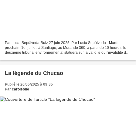
Par Lucía Sepúlveda Ruiz 27 juin 2025. Par Lucía Sepúlveda.- Mardi
prochain, 1er juillet, à Santiago, au Morandé 360, à partir de 10 heures, le
deuxième tribunal environnemental statuera sur la validité ou l'invalidité du
permis environnemental d'EcoPower...
La légende du Chucao
Publié le 20/05/2025 à 09:35
Par
caroleone