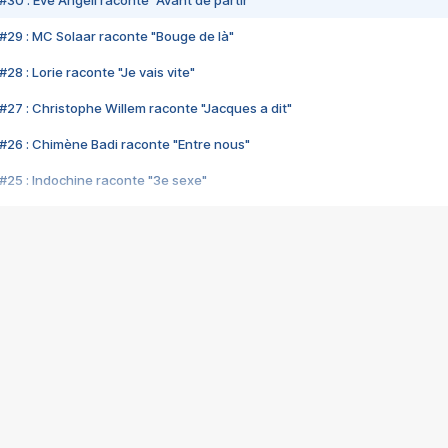
#30 : Eve Angeli raconte "Avant de partir"
#29 : MC Solaar raconte "Bouge de là"
28 : Lorie raconte "Je vais vite"
#27 : Christophe Willem raconte "Jacques a dit"
#26 : Chimène Badi raconte "Entre nous"
#25 : Indochine raconte "3e sexe"
#24 : Zaho raconte "C'est chelou"
#23 : Patrick Bruel raconte "Au café des délices"
#22 : Kyo raconte "Le chemin"
#21 : Nolwenn Leroy raconte "Cassé"
#20 : Patrick Hernandez raconte "Born to be alive"
#19 : Lorie raconte "Près de moi"
#18 : Michael Jones raconte "A nos actes manqués" (avec Jean-Jacque