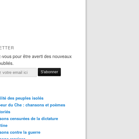
ETTER
-vous pour être averti des nouveaux
publiés.
lité des peuples isolés
eur du Che : chansons et poèmes
toriés
ons censurées de la dictature
tine
ons contre la guerre
sons reprises