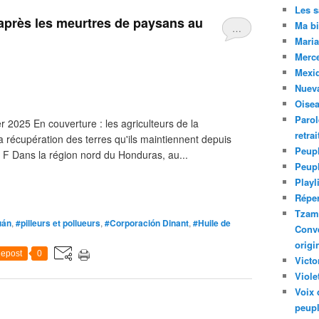
Les 
 après les meurtres de paysans au
Ma bi
…
Maria
Merc
Mexiq
Nuev
Oise
Parol
r 2025 En couverture : les agriculteurs de la
retra
a récupération des terres qu'ils maintiennent depuis
Peupl
 F Dans la région nord du Honduras, au...
Peup
Playl
Réper
Tzam.
uán
,
#pilleurs et pollueurs
,
#Corporación Dinant
,
#Huile de
Conve
origi
epost
0
Victo
Viole
Voix 
peupl