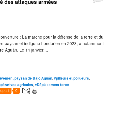
ré des attaques armées
ouverture : La marche pour la défense de la terre et du
laire paysan et indigène hondurien en 2023, a notamment
e Aguán. Le 14 janvier,...
vement paysan de Bajo Aguán
,
#pilleurs et pollueurs
,
pératives agricoles
,
#Déplacement forcé
epost
0