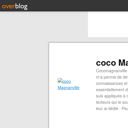
coco Ma
Cocomagnanville 
m'a permis de dev
connaissances et 
essentiellement d
suis appliquée à 
lecteurs qui le s
leur ai dédié : P