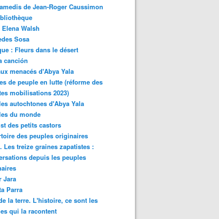
samedis de Jean-Roger Caussimon
bliothèque
 Elena Walsh
edes Sosa
ue : Fleurs dans le désert
a canción
aux menacés d'Abya Yala
es de peuple en lutte (réforme des
ites mobilisations 2023)
es autochtones d'Abya Yala
les du monde
ist des petits castors
toire des peuples originaires
 Les treize graines zapatistes :
rsations depuis les peuples
naires
r Jara
ta Parra
de la terre. L'histoire, ce sont les
es qui la racontent