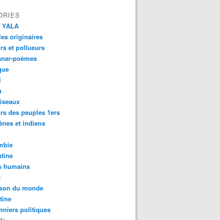
ORIES
 YALA
es originaires
urs et pollueurs
anar-poèmes
que
l
u
iseaux
rs des peuples 1ers
ènes et indiens
mbie
tine
s humains
é
son du monde
tine
nniers politiques