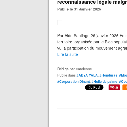
reconnaissance légale malg
Publié le 31 Janvier 2026
Par Aldo Santiago 26 janvier 2026 En c
territoire, organisée par le Bloc popu
vu la participation du mouvement agrair
Lire la suite
Rédigé par
caroleone
Publié dans
#ABYA YALA
,
#Honduras
,
#Mou
#Corporation Dinant
,
#Huile de palme
,
#Coo
R