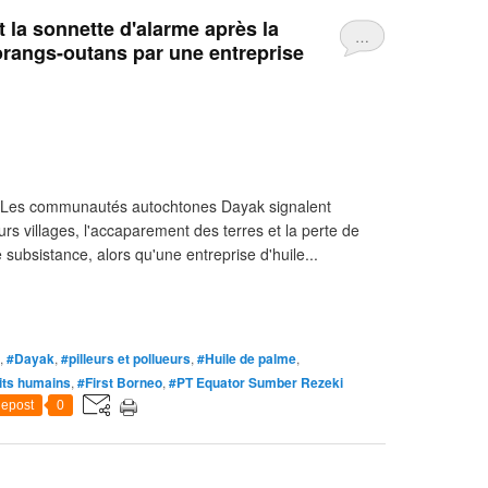
 la sonnette d'alarme après la
…
 orangs-outans par une entreprise
 Les communautés autochtones Dayak signalent
rs villages, l'accaparement des terres et la perte de
subsistance, alors qu'une entreprise d'huile...
,
#Dayak
,
#pilleurs et pollueurs
,
#Huile de palme
,
its humains
,
#First Borneo
,
#PT Equator Sumber Rezeki
epost
0