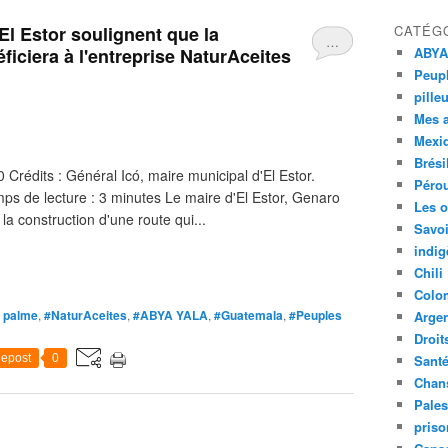
El Estor soulignent que la
CATÉG
…
ficiera à l'entreprise NaturAceites
ABYA
Peupl
pille
Mes 
Mexi
Brési
Crédits : Général Icó, maire municipal d'El Estor.
Péro
ps de lecture : 3 minutes Le maire d'El Estor, Genaro
Les o
la construction d'une route qui...
Savoi
indig
Chili
Colo
e palme
,
#NaturAceites
,
#ABYA YALA
,
#Guatemala
,
#Peuples
Argen
Droit
epost
0
Sant
Chan
Pales
priso