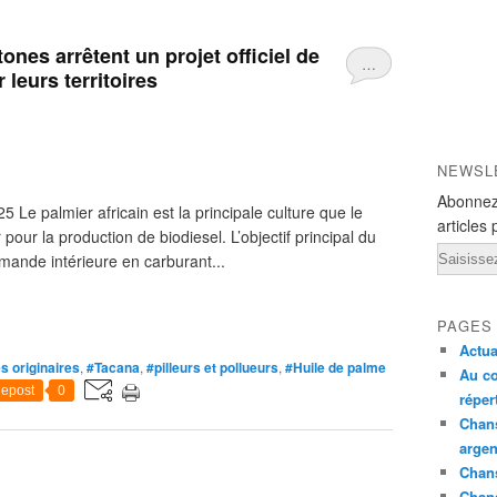
ones arrêtent un projet officiel de
…
 leurs territoires
NEWSL
Abonnez
e palmier africain est la principale culture que le
articles 
 pour la production de biodiesel. L’objectif principal du
Email
ande intérieure en carburant...
PAGES
Actua
s originaires
,
#Tacana
,
#pilleurs et pollueurs
,
#Huile de palme
Au co
epost
0
réper
Chans
argen
Chans
Chan