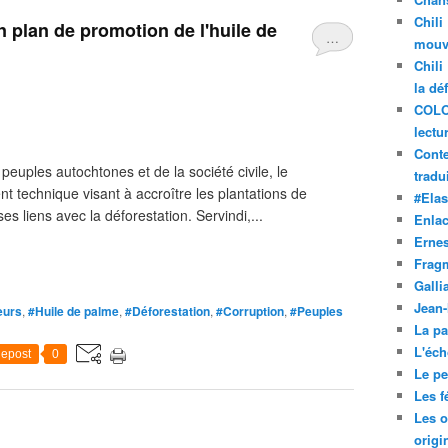
Chili
 plan de promotion de l'huile de
…
mouve
Chili
la dé
COLO
lectu
Conte
peuples autochtones et de la société civile, le
tradui
 technique visant à accroître les plantations de
#Ela
s liens avec la déforestation. Servindi,...
Enla
Ernes
Frag
Galli
Jean
ueurs
,
#Huile de palme
,
#Déforestation
,
#Corruption
,
#Peuples
La pa
L'éch
epost
0
Le pet
Les f
Les o
origi