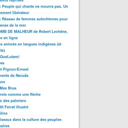
 : Peuple qui chante ne mourra pas, Un
ment libérateur
 : Réseau de femmes autochtones pour
fense de la mer
MB DE MALHEUR de Robert Lechêne,
re en ligne
s animés en langues indigènes (et
ts)
sQueLutam!
ces
t Pignon-Ernest
ments de Neruda
ano
-Max Brua
role comme une flèche
o des palmiers
it Ferrat illustré
élins
iseaux dans la culture des peuples
naires