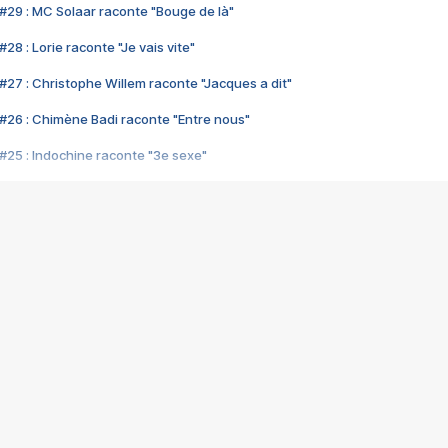
#29 : MC Solaar raconte "Bouge de là"
28 : Lorie raconte "Je vais vite"
#27 : Christophe Willem raconte "Jacques a dit"
#26 : Chimène Badi raconte "Entre nous"
#25 : Indochine raconte "3e sexe"
#24 : Zaho raconte "C'est chelou"
#23 : Patrick Bruel raconte "Au café des délices"
#22 : Kyo raconte "Le chemin"
#21 : Nolwenn Leroy raconte "Cassé"
#20 : Patrick Hernandez raconte "Born to be alive"
#19 : Lorie raconte "Près de moi"
#18 : Michael Jones raconte "A nos actes manqués" (avec Jean-Jacque
#17 : Khaled raconte "Aïcha"