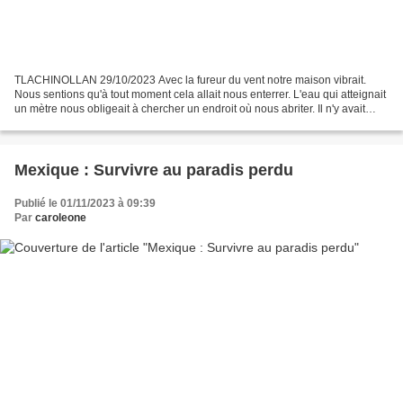
TLACHINOLLAN 29/10/2023 Avec la fureur du vent notre maison vibrait.
Nous sentions qu'à tout moment cela allait nous enterrer. L'eau qui atteignait
un mètre nous obligeait à chercher un endroit où nous abriter. Il n'y avait
aucun moyen de sortir. Sa force...
Mexique : Survivre au paradis perdu
Publié le 01/11/2023 à 09:39
Par
caroleone