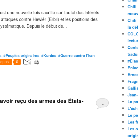
Chili
 une nouvelle fois sacrifié sur l’autel des intérêts
mouve
 attaques contre Hewlêr (Erbil) et les positions des
Chili
ystématique. Depuis le début de...
la dé
COLO
lectu
Conte
tradui
s
,
#Peuples originaires
,
#Kurdes
,
#Guerre contre l'Iran
#Ela
epost
0
Enla
Ernes
Frag
Galli
Jean
 avoir reçu des armes des États-
La pa
…
L'éch
Le pet
Les f
Les o
origi