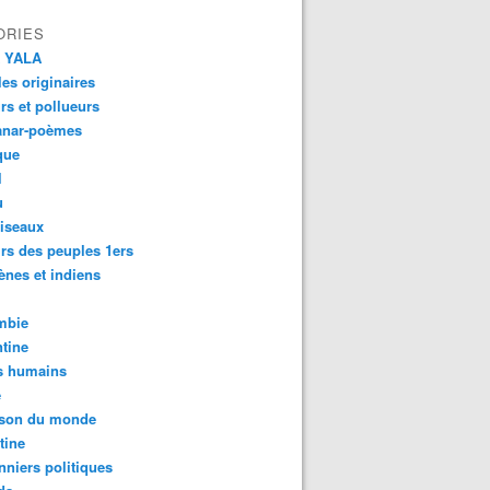
ORIES
 YALA
es originaires
urs et pollueurs
anar-poèmes
que
l
u
iseaux
rs des peuples 1ers
ènes et indiens
mbie
tine
s humains
é
son du monde
tine
nniers politiques