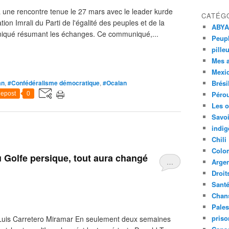
une rencontre tenue le 27 mars avec le leader kurde
CATÉG
on Imrali du Parti de l'égalité des peuples et de la
ABYA
iqué résumant les échanges. Ce communiqué,...
Peupl
pille
Mes 
Mexi
an
,
#Confédéralisme démocratique
,
#Ocalan
Brési
Péro
epost
0
Les o
Savoi
indig
Chili
Colo
 Golfe persique, tout aura changé
…
Argen
Droit
Sant
Chan
Pales
priso
é Luis Carretero Miramar En seulement deux semaines