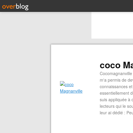
coco Ma
Cocomagnanville 
m'a permis de dev
connaissances et 
essentiellement d
suis appliquée à 
lecteurs qui le s
leur ai dédié : P