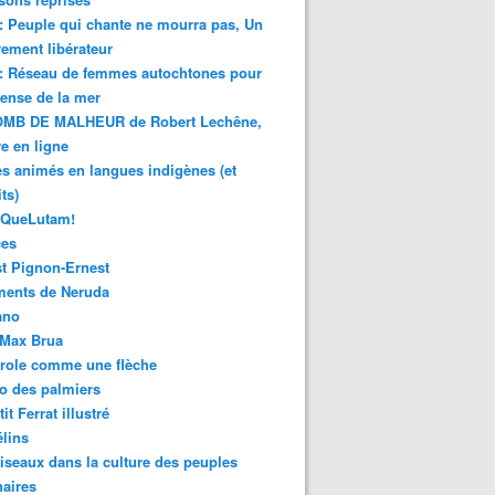
 : Peuple qui chante ne mourra pas, Un
ment libérateur
 : Réseau de femmes autochtones pour
fense de la mer
MB DE MALHEUR de Robert Lechêne,
re en ligne
s animés en langues indigènes (et
ts)
sQueLutam!
ces
t Pignon-Ernest
ments de Neruda
ano
-Max Brua
role comme une flèche
o des palmiers
it Ferrat illustré
élins
iseaux dans la culture des peuples
naires