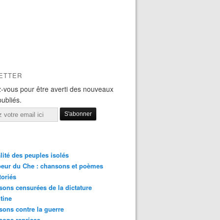
ETTER
-vous pour être averti des nouveaux
publiés.
lité des peuples isolés
eur du Che : chansons et poèmes
toriés
ons censurées de la dictature
tine
ons contre la guerre
sons reprises