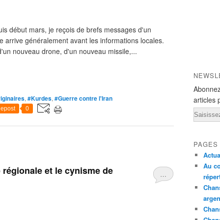
s début mars, je reçois de brefs messages d'un
 arrive généralement avant les informations locales.
d'un nouveau drone, d'un nouveau missile,...
NEWSL
Abonnez
iginaires
,
#Kurdes
,
#Guerre contre l'Iran
articles 
epost
0
Email
PAGES
Actua
Au co
 régionale et le cynisme de
…
réper
Chans
argen
Chans
Chan