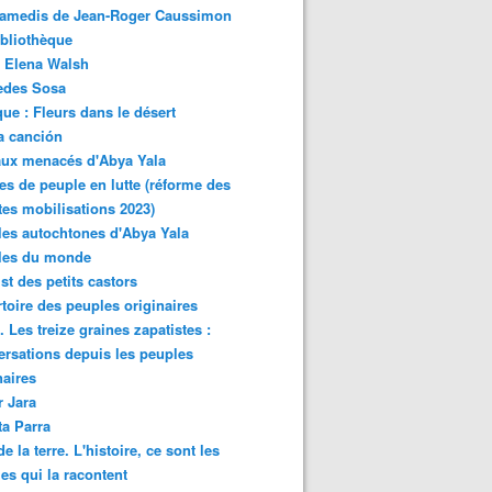
samedis de Jean-Roger Caussimon
bliothèque
 Elena Walsh
edes Sosa
ue : Fleurs dans le désert
a canción
aux menacés d'Abya Yala
es de peuple en lutte (réforme des
ites mobilisations 2023)
es autochtones d'Abya Yala
les du monde
ist des petits castors
toire des peuples originaires
 Les treize graines zapatistes :
rsations depuis les peuples
naires
r Jara
ta Parra
de la terre. L'histoire, ce sont les
es qui la racontent