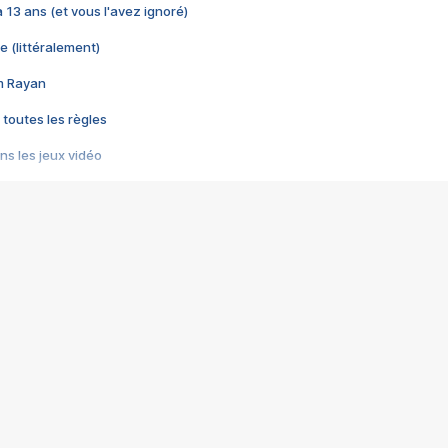
 a 13 ans (et vous l'avez ignoré)
e (littéralement)
im Rayan
 toutes les règles
s les jeux vidéo
us choquant de Rockstar ? - Le scandale BULLY
e plus moche de Steam
du RÊVE tourne au CAUCHEMAR
pendant 8 heures
it… à tort
umiliés par un jeu vidéo
ire - Final Fantasy 8
ti un empire - Age of Empires