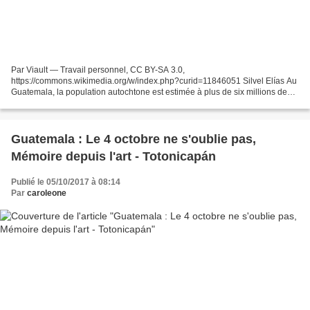
Par Viault — Travail personnel, CC BY-SA 3.0,
https://commons.wikimedia.org/w/index.php?curid=11846051 Silvel Elías Au
Guatemala, la population autochtone est estimée à plus de six millions de
personnes, soit 60 % de la population totale. Les principaux...
Guatemala : Le 4 octobre ne s'oublie pas,
Mémoire depuis l'art - Totonicapán
Publié le 05/10/2017 à 08:14
Par
caroleone