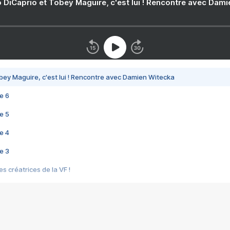
 DiCaprio et Tobey Maguire, c'est lui ! Rencontre avec Dam
bey Maguire, c'est lui ! Rencontre avec Damien Witecka
e 6
e 5
e 4
e 3
s créatrices de la VF !
e 2
e 1
e Mektoub My Love arrive enfin ! Rencontre avec Shaïn Boumedine et Sal