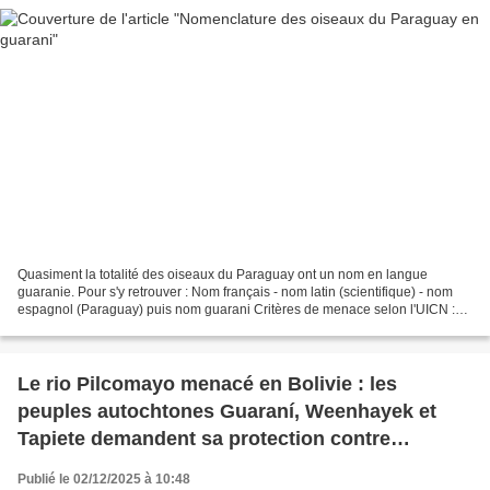
Quasiment la totalité des oiseaux du Paraguay ont un nom en langue
guaranie. Pour s'y retrouver : Nom français - nom latin (scientifique) - nom
espagnol (Paraguay) puis nom guarani Critères de menace selon l'UICN :
DC : en danger critique d'extinction...
Le rio Pilcomayo menacé en Bolivie : les
peuples autochtones Guaraní, Weenhayek et
Tapiete demandent sa protection contre
l’exploitation minière et gazière
Publié le 02/12/2025 à 10:48