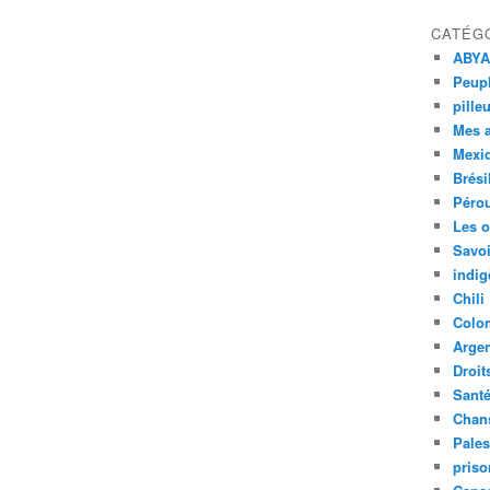
CATÉG
ABYA
Peupl
pille
Mes 
Mexi
Brési
Péro
Les o
Savoi
indig
Chili
Colo
Argen
Droit
Sant
Chan
Pales
priso