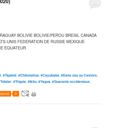
2020)
…
RAGUAY BOLIVIE BOLIVIE/PEROU BRESIL CANADA
ATS-UNIS FEDERATION DE RUSSIE MEXIQUE
IE EQUATEUR
é
,
#Tapieté
,
#Chitonahua
,
#Cayubaba
,
#Dane zaa ou Castors
,
Tofalar
,
#Triquis
,
#Ikitu
,
#Yagua
,
#Guaranís occidentaux
,
epost
0