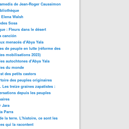
samedis de Jean-Roger Caussimon
bliothèque
 Elena Walsh
edes Sosa
ue : Fleurs dans le désert
a canción
aux menacés d'Abya Yala
es de peuple en lutte (réforme des
ites mobilisations 2023)
es autochtones d'Abya Yala
les du monde
ist des petits castors
toire des peuples originaires
 Les treize graines zapatistes :
rsations depuis les peuples
naires
r Jara
ta Parra
de la terre. L'histoire, ce sont les
es qui la racontent