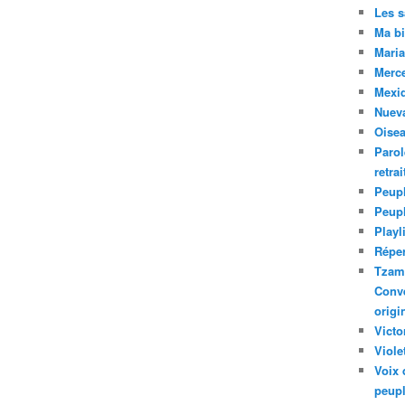
Les 
Ma bi
Maria
Merc
Mexiq
Nuev
Oise
Parol
retra
Peupl
Peup
Playl
Réper
Tzam.
Conve
origi
Victo
Viole
Voix 
peupl