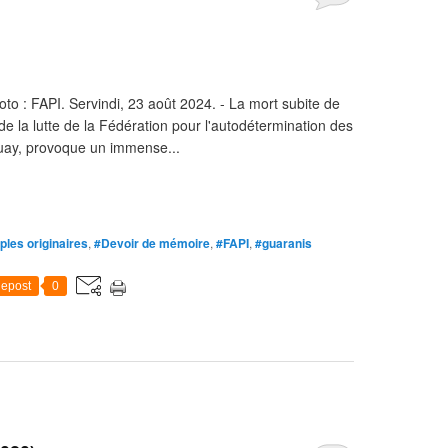
oto : FAPI. Servindi, 23 août 2024. - La mort subite de
 de la lutte de la Fédération pour l'autodétermination des
uay, provoque un immense...
ples originaires
,
#Devoir de mémoire
,
#FAPI
,
#guaranis
epost
0