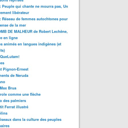
 : Peuple qui chante ne mourra pas, Un
ment libérateur
 : Réseau de femmes autochtones pour
fense de la mer
MB DE MALHEUR de Robert Lechêne,
re en ligne
s animés en langues indigènes (et
ts)
sQueLutam!
ces
t Pignon-Ernest
ments de Neruda
ano
-Max Brua
role comme une flèche
o des palmiers
it Ferrat illustré
élins
iseaux dans la culture des peuples
naires