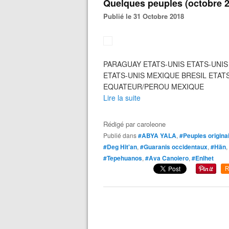
Quelques peuples (octobre 
Publié le 31 Octobre 2018
PARAGUAY ETATS-UNIS ETATS-UNIS
ETATS-UNIS MEXIQUE BRESIL ETAT
EQUATEUR/PEROU MEXIQUE
Lire la suite
Rédigé par
caroleone
Publié dans
#ABYA YALA
,
#Peuples origina
#Deg Hit'an
,
#Guaranis occidentaux
,
#Hän
,
#Tepehuanos
,
#Ava Canoiero
,
#Enlhet
R