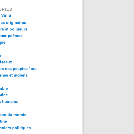
ORIES
 YALA
es originaires
urs et pollueurs
anar-poèmes
que
l
u
iseaux
rs des peuples 1ers
ènes et indiens
mbie
tine
s humains
é
son du monde
tine
nniers politiques