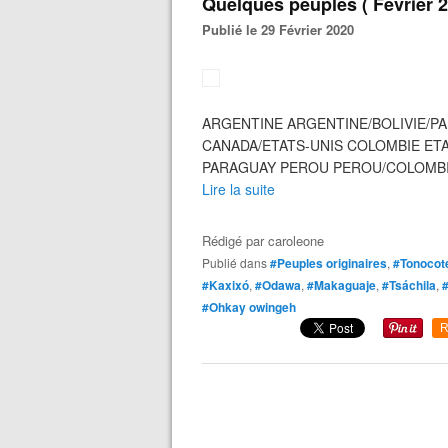
Quelques peuples ( Février 
Publié le 29 Février 2020
ARGENTINE ARGENTINE/BOLIVIE/PA
CANADA/ETATS-UNIS COLOMBIE ET
PARAGUAY PEROU PEROU/COLOMB
Lire la suite
Rédigé par
caroleone
Publié dans
#Peuples originaires
,
#Tonocot
#Kaxixó
,
#Odawa
,
#Makaguaje
,
#Tsáchila
,
#
#Ohkay owingeh
R