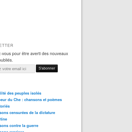
ETTER
-vous pour être averti des nouveaux
publiés.
lité des peuples isolés
eur du Che : chansons et poèmes
toriés
ons censurées de la dictature
tine
ons contre la guerre
sons reprises