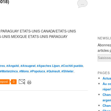
2018)
…
 PARAGUAY ETATS-UNIS CANADA/ETATS-UNIS
S-UNIS MEXIQUE ETATS-UNIS PARAGUAY
NEWSL
Abonnez
articles 
Email
ires
,
#Angaité
,
#Atsugewi
,
#Apaches Lipan
,
#Cochiti pueblo
,
#Matlatzinca
,
#Mono
,
#Popoluca
,
#Quinault
,
#Shiwiar
,
PAGES
Actua
epost
0
Au co
réper
Chans
argen
Chans
Chan