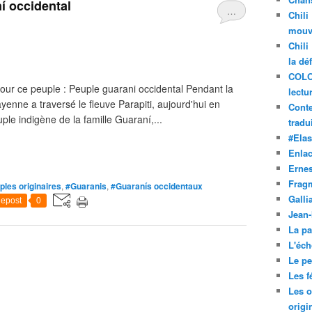
í occidental
…
Chili
mouve
Chili
la dé
COLO
our ce peuple : Peuple guarani occidental Pendant la
lectu
yenne a traversé le fleuve Parapiti, aujourd'hui en
Conte
uple indigène de la famille Guaraní,...
tradui
#Ela
Enla
Ernes
Frag
ples originaires
,
#Guaranis
,
#Guaranís occidentaux
Galli
epost
0
Jean
La pa
L'éch
Le pet
Les f
Les o
origi