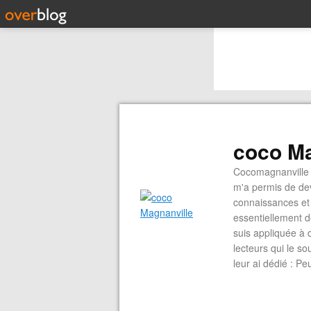
coco Ma
Cocomagnanville 
m'a permis de dev
connaissances et 
essentiellement d
suis appliquée à 
lecteurs qui le s
leur ai dédié : P