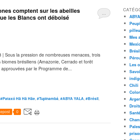
ones comptent sur les abeilles
CATÉG
…
que les Blancs ont déboisé
ABYA
Peupl
pille
Mes 
Mexi
Brési
23 | Sous la pression de nombreuses menaces, trois
Péro
ts biomes brésiliens (Amazonie, Cerrado et forêt
Les o
ives approuvées par le Programme de...
Savoi
indig
Chili
Colo
,
#Pataxó Hã Hã Hãe
,
#Tupinambá
,
#ABYA YALA
,
#Brésil
,
Argen
Droit
epost
0
Sant
Chan
Pales
priso