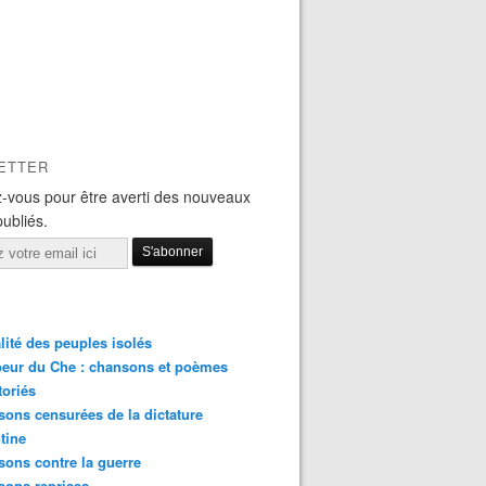
ETTER
-vous pour être averti des nouveaux
publiés.
lité des peuples isolés
eur du Che : chansons et poèmes
toriés
ons censurées de la dictature
tine
ons contre la guerre
sons reprises