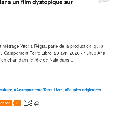
dans un film dystopique sur
 métrage Vitória Régia, parle de la production, qui a
au Campement Terre Libre. 29 avril 2026 - 15h06 Ana
ntehar, dans le rôle de Naiá dans...
 culture
,
#Acampamento Terra Livre
,
#Peuples originaires
,
epost
0