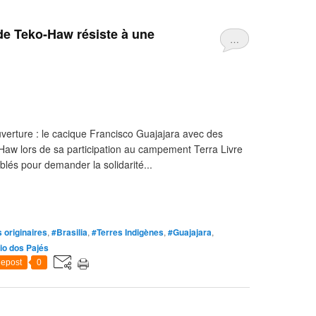
e de Teko-Haw résiste à une
…
verture : le cacique Francisco Guajajara avec des
o-Haw lors de sa participation au campement Terra Livre
lés pour demander la solidarité...
 originaires
,
#Brasilia
,
#Terres Indigènes
,
#Guajajara
,
io dos Pajés
epost
0