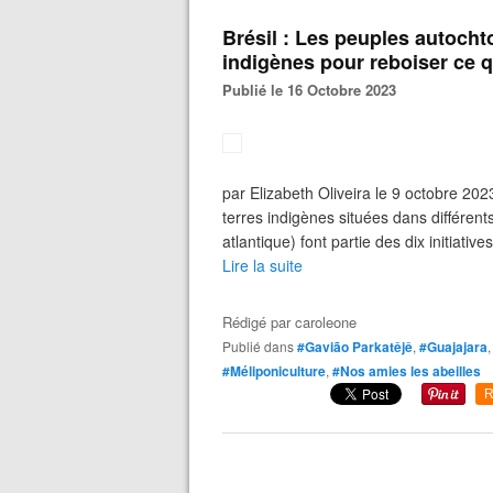
Brésil : Les peuples autocht
indigènes pour reboiser ce 
Publié le 16 Octobre 2023
par Elizabeth Oliveira le 9 octobre 20
terres indigènes situées dans différen
atlantique) font partie des dix initiat
Lire la suite
Rédigé par
caroleone
Publié dans
#Gavião Parkatêjê
,
#Guajajara
#Méliponiculture
,
#Nos amies les abeilles
R