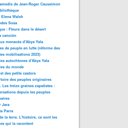
samedis de Jean-Roger Caussimon
bliothèque
 Elena Walsh
edes Sosa
ue : Fleurs dans le désert
a canción
aux menacés d'Abya Yala
es de peuple en lutte (réforme des
ites mobilisations 2023)
es autochtones d'Abya Yala
les du monde
ist des petits castors
toire des peuples originaires
 Les treize graines zapatistes :
rsations depuis les peuples
naires
r Jara
ta Parra
de la terre. L'histoire, ce sont les
es qui la racontent