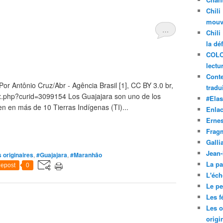
Chili
mouve
…
Chili
la dé
COLO
lectu
Conte
or Antônio Cruz/Abr - Agência Brasil [1], CC BY 3.0 br,
tradui
x.php?curid=3099154 Los Guajajara son uno de los
#Ela
n en más de 10 Tierras Indígenas (TI)...
Enla
Ernes
Frag
Galli
Jean
 originaires
,
#Guajajara
,
#Maranhão
La pa
epost
0
L'éch
Le pet
Les f
Les o
origi