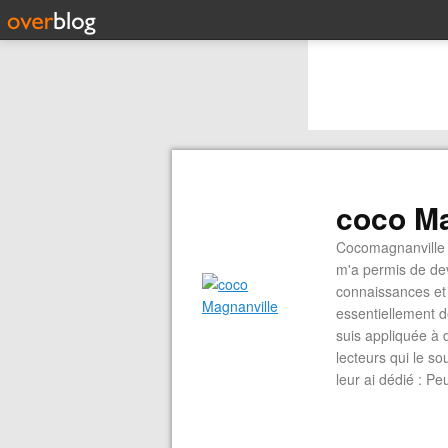
coco Ma
Cocomagnanville 
m'a permis de dev
connaissances et 
essentiellement d
suis appliquée à 
lecteurs qui le s
leur ai dédié : P