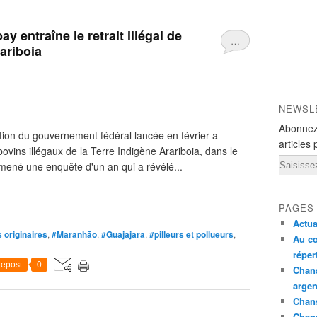
y entraîne le retrait illégal de
…
rariboia
NEWSL
Abonnez
ion du gouvernement fédéral lancée en février a
articles 
bovins illégaux de la Terre Indigène Arariboia, dans le
Email
ené une enquête d'un an qui a révélé...
PAGES
Actua
 originaires
,
#Maranhão
,
#Guajajara
,
#pilleurs et pollueurs
,
Au co
réper
epost
0
Chans
argen
Chans
Chan