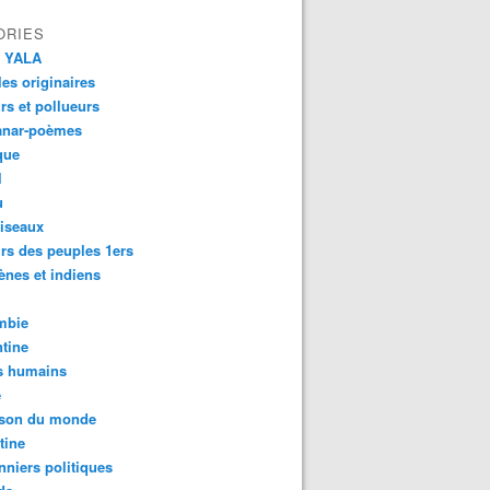
ORIES
 YALA
es originaires
urs et pollueurs
anar-poèmes
que
l
u
iseaux
rs des peuples 1ers
ènes et indiens
mbie
tine
s humains
é
son du monde
tine
nniers politiques