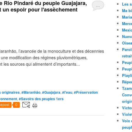
ne Rio Pindaré du peuple Guajajara,
Les 
…
t un espoir pour l'assèchement
Ma bi
Maria
Merc
Mexiq
Nuev
Oise
Parol
aranhão, l’avancée de la monoculture et des décennies
retra
 une modification des régimes pluviométriques,
Peupl
nt les sources qui alimentent d’importants...
Peup
Playl
Réper
Tzam.
 originaires
,
#Maranhão
,
#Guajajara
,
#l'eau
,
#Préservation
Conve
ironnement
,
#Savoirs des peuples 1ers
origi
epost
0
Victo
Viole
Voix 
peupl