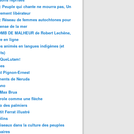
 : Peuple qui chante ne mourra pas, Un
ment libérateur
 : Réseau de femmes autochtones pour
fense de la mer
MB DE MALHEUR de Robert Lechêne,
re en ligne
s animés en langues indigènes (et
ts)
sQueLutam!
ces
t Pignon-Ernest
ments de Neruda
ano
-Max Brua
role comme une flèche
o des palmiers
it Ferrat illustré
élins
iseaux dans la culture des peuples
naires