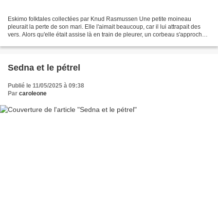
Eskimo folktales collectées par Knud Rasmussen Une petite moineau
pleurait la perte de son mari. Elle l'aimait beaucoup, car il lui attrapait des
vers. Alors qu'elle était assise là en train de pleurer, un corbeau s'approcha
d'elle et lui demanda : «...
Sedna et le pétrel
Publié le 11/05/2025 à 09:38
Par
caroleone