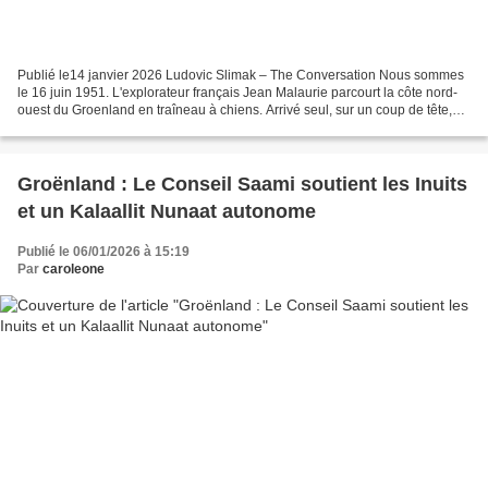
Publié le14 janvier 2026 Ludovic Slimak – The Conversation Nous sommes
le 16 juin 1951. L'explorateur français Jean Malaurie parcourt la côte nord-
ouest du Groenland en traîneau à chiens. Arrivé seul, sur un coup de tête,
avec de maigres économies du...
Groënland : Le Conseil Saami soutient les Inuits
et un Kalaallit Nunaat autonome
Publié le 06/01/2026 à 15:19
Par
caroleone