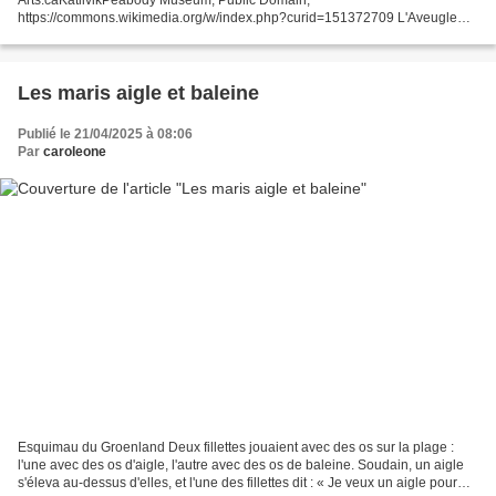
https://commons.wikimedia.org/w/index.php?curid=151372709 L'Aveugle
(ou le Garçon) et le Huard , également connu sous le nom d'Histoire...
Les maris aigle et baleine
Publié le 21/04/2025 à 08:06
Par
caroleone
Esquimau du Groenland Deux fillettes jouaient avec des os sur la plage :
l'une avec des os d'aigle, l'autre avec des os de baleine. Soudain, un aigle
s'éleva au-dessus d'elles, et l'une des fillettes dit : « Je veux un aigle pour