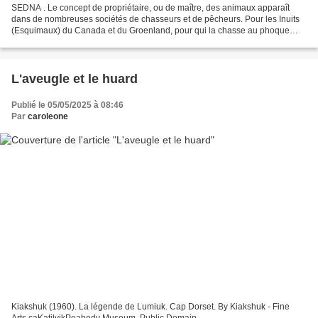
SEDNA . Le concept de propriétaire, ou de maître, des animaux apparaît
dans de nombreuses sociétés de chasseurs et de pêcheurs. Pour les Inuits
(Esquimaux) du Canada et du Groenland, pour qui la chasse au phoque
était d'une importance vitale, cet être...
L'aveugle et le huard
Publié le 05/05/2025 à 08:46
Par
caroleone
Kiakshuk (1960). La légende de Lumiuk. Cap Dorset. By Kiakshuk - Fine
Arts.caKatilvikPeabody Museum, Public Domain,