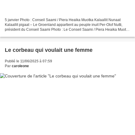
5 janvier Photo : Conseil Saami / Piera Heaika Muotka Kalaallit Nunaat
Kalaallit pigaat – Le Groenland appartient au peuple inuit Per-Olof Nutti,
président du Conseil Saami Photo : Le Conseil Saami / Piera Heaika Muotka
Ces derniers mois, le Conseil sami...
Le corbeau qui voulait une femme
Publié le 11/06/2025 à 07:59
Par
caroleone