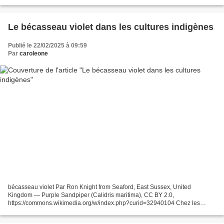
pays s'oriente vers l'indépendance...
Le bécasseau violet dans les cultures indigènes
Publié le 22/02/2025 à 09:59
Par
caroleone
bécasseau violet Par Ron Knight from Seaford, East Sussex, United
Kingdom — Purple Sandpiper (Calidris maritima), CC BY 2.0,
https://commons.wikimedia.org/w/index.php?curid=32940104 Chez les
Ammassalimiut (Inuit), ce petit oiseau appelé cîtamîta' (Calidris...