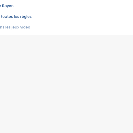
im Rayan
 toutes les règles
s les jeux vidéo
us choquant de Rockstar ? - Le scandale BULLY
e plus moche de Steam
du RÊVE tourne au CAUCHEMAR
pendant 8 heures
it… à tort
umiliés par un jeu vidéo
ire - Final Fantasy 8
ti un empire - Age of Empires
story DOFUS