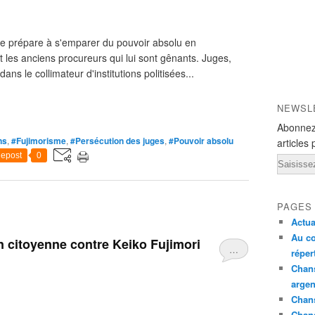
 se prépare à s'emparer du pouvoir absolu en
t les anciens procureurs qui lui sont gênants. Juges,
ns le collimateur d'institutions politisées...
NEWSL
Abonnez
ns
,
#Fujimorisme
,
#Persécution des juges
,
#Pouvoir absolu
articles 
epost
0
Email
PAGES
Actua
Au co
n citoyenne contre Keiko Fujimori
…
réper
Chans
argen
Chans
Chan