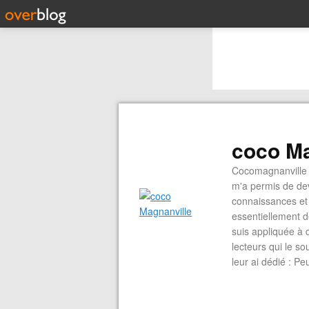
coco Ma
Cocomagnanville 
m'a permis de dev
connaissances et 
essentiellement d
suis appliquée à 
lecteurs qui le s
leur ai dédié : P