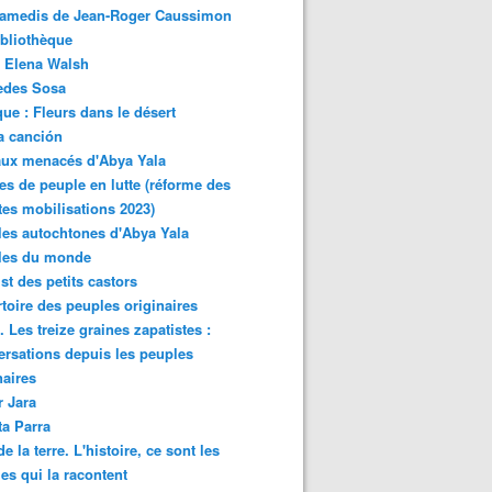
samedis de Jean-Roger Caussimon
bliothèque
 Elena Walsh
edes Sosa
ue : Fleurs dans le désert
a canción
aux menacés d'Abya Yala
es de peuple en lutte (réforme des
ites mobilisations 2023)
es autochtones d'Abya Yala
les du monde
ist des petits castors
toire des peuples originaires
 Les treize graines zapatistes :
rsations depuis les peuples
naires
r Jara
ta Parra
de la terre. L'histoire, ce sont les
es qui la racontent