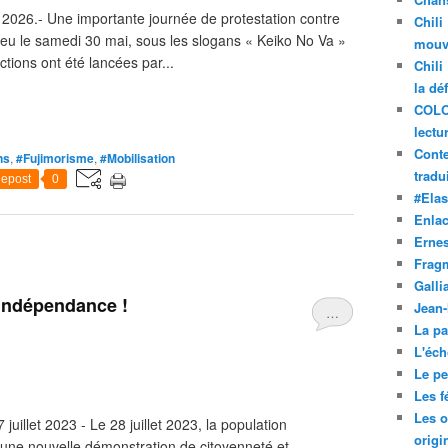
i 2026.- Une importante journée de protestation contre
Chili
lieu le samedi 30 mai, sous les slogans « Keiko No Va »
mouve
tions ont été lancées par...
Chili
la dé
COLO
lectu
Conte
ns
,
#Fujimorisme
,
#Mobilisation
tradui
epost
0
#Ela
Enla
Ernes
Frag
Galli
 indépendance !
Jean
…
La pa
L'éch
Le pet
Les f
Les o
uillet 2023 - Le 28 juillet 2023, la population
origi
 une nouvelle démonstration de citoyenneté et