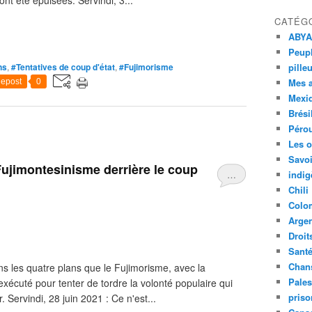
ont été épuisées. Servindi, 3...
CATÉG
ABYA
Peupl
ns
,
#Tentatives de coup d'état
,
#Fujimorisme
pille
Mes 
epost
0
Mexi
Brési
Péro
Les o
Savoi
ujimontesinisme derrière le coup
…
indig
Chili
Colo
Argen
Droit
Sant
Chan
ns les quatre plans que le Fujimorisme, avec la
Pales
xécuté pour tenter de tordre la volonté populaire qui
priso
Servindi, 28 juin 2021 : Ce n'est...