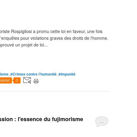
riste Rospigliosi a promu cette loi en faveur, une fois
 d'enquêtes pour violations graves des droits de l'homme.
ouvé un projet de loi...
risme
,
#Crimes contre l'humanité
,
#Impunité
epost
0
ssion : l'essence du fujimorisme
…