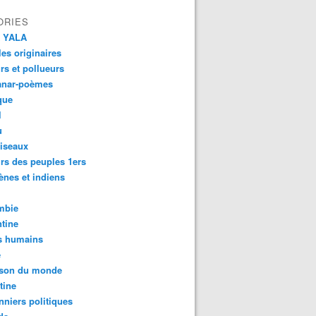
ORIES
 YALA
es originaires
urs et pollueurs
anar-poèmes
que
l
u
iseaux
rs des peuples 1ers
ènes et indiens
mbie
tine
s humains
é
son du monde
tine
nniers politiques