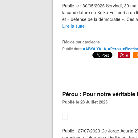
Publié le : 30/05/2026 Servindi, 30 ma
la candidature de Keiko Fujimori a eu 
et « défense de la démocratie ». Ces ac
Lire la suite
Rédigé par
caroleone
Publié dans
#ABYA YALA
,
#Pérou
,
#Electio
R
Pérou : Pour notre véritable
Publié le 28 Juillet 2023
Publié : 27/07/2023 De Jorge Agurto 27 j
péruvienne, informée et indignée, fera