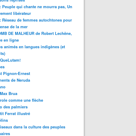
 : Peuple qui chante ne mourra pas, Un
ment libérateur
 : Réseau de femmes autochtones pour
fense de la mer
MB DE MALHEUR de Robert Lechêne,
re en ligne
s animés en langues indigènes (et
ts)
sQueLutam!
ces
t Pignon-Ernest
ments de Neruda
ano
-Max Brua
role comme une flèche
o des palmiers
it Ferrat illustré
élins
iseaux dans la culture des peuples
naires