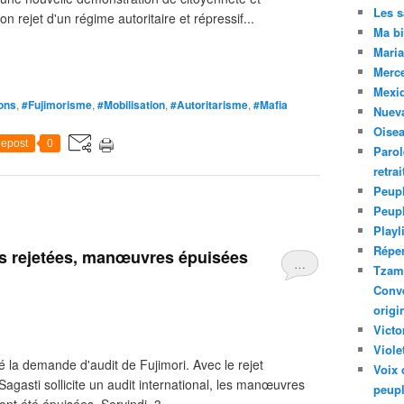
Les 
 rejet d'un régime autoritaire et répressif...
Ma bi
Maria
Merc
Mexiq
ons
,
#Fujimorisme
,
#Mobilisation
,
#Autoritarisme
,
#Mafia
Nuev
Oise
epost
0
Parol
retra
Peupl
Peup
Playl
Réper
es rejetées, manœuvres épuisées
…
Tzam.
Conve
origi
Victo
Viole
té la demande d'audit de Fujimori. Avec le rejet
Voix 
gasti sollicite un audit international, les manœuvres
peupl