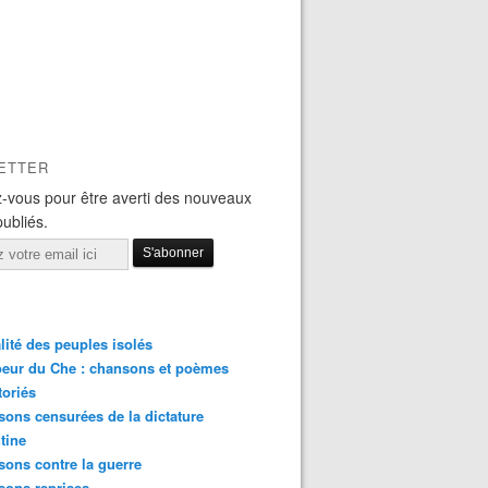
ETTER
-vous pour être averti des nouveaux
publiés.
lité des peuples isolés
eur du Che : chansons et poèmes
toriés
ons censurées de la dictature
tine
ons contre la guerre
sons reprises