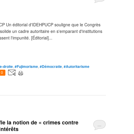
UCP Un éditorial d'IDEHPUCP souligne que le Congrès
solide un cadre autoritaire en s'emparant d'institutions
ent l'impunité. [Éditorial]...
-droite
,
#Fujimorisme
,
#Démocratie
,
#Autoritarisme
0
ie la notion de « crimes contre
…
intérêts