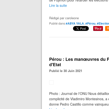
de Fujimori pour retarder les élections 
Lire la suite
Rédigé par
caroleone
Publié dans
#ABYA YALA
,
#Pérou
,
#Electio
R
Pérou : Les manœuvres du F
d'Etat
Publié le 30 Juin 2021
Photo : Journal de l'ONU Nous détaillo
complicité de Vladimiro Montesinos, a e
donne Pedro Castillo comme vainqueur. 