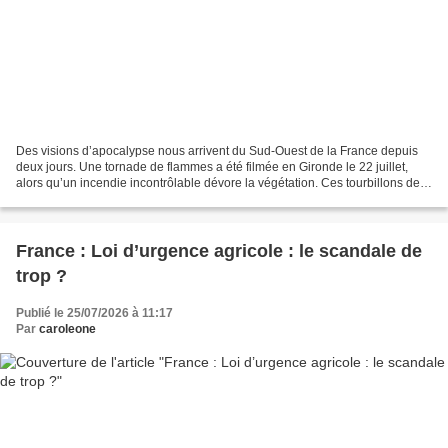
Des visions d’apocalypse nous arrivent du Sud-Ouest de la France depuis
deux jours. Une tornade de flammes a été filmée en Gironde le 22 juillet,
alors qu’un incendie incontrôlable dévore la végétation. Ces tourbillons de
flammes sont créés par la chaleur,...
France : Loi d’urgence agricole : le scandale de
trop ?
Publié le 25/07/2026 à 11:17
Par
caroleone