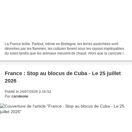
La France brûle. Partout, même en Bretagne, les terres asséchées sont
dévorées par les flammes, les cultures fanent sous les rayons impitoyables
du soleil tandis que les animaux meurent de chaud. Alors que la canicule la
plus intense depuis que les relevés...
France : Stop au blocus de Cuba - Le 25 juillet
2026
Publié le 24/07/2026 à 16:52
Par
caroleone