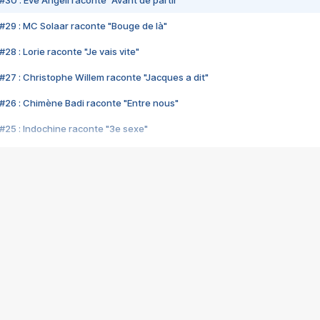
#30 : Eve Angeli raconte "Avant de partir"
#29 : MC Solaar raconte "Bouge de là"
28 : Lorie raconte "Je vais vite"
#27 : Christophe Willem raconte "Jacques a dit"
#26 : Chimène Badi raconte "Entre nous"
#25 : Indochine raconte "3e sexe"
#24 : Zaho raconte "C'est chelou"
#23 : Patrick Bruel raconte "Au café des délices"
#22 : Kyo raconte "Le chemin"
#21 : Nolwenn Leroy raconte "Cassé"
#20 : Patrick Hernandez raconte "Born to be alive"
#19 : Lorie raconte "Près de moi"
#18 : Michael Jones raconte "A nos actes manqués" (avec Jean-Jacque