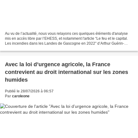
Au vu de l’actualité, nous vous relayons ces quelques éléments d'analyse
mis en accès libre par l’EHESS, et notamment l'article “Le feu et le capital.
Les incendies dans les Landes de Gascogne en 2022” d’Arthur Guérin-
Turcq https://shs.cairn.info/revue-etudes-rurales-2024-2-page-90...
Avec la loi d’urgence agricole, la France
contrevient au droit international sur les zones
humides
Publié le 28/07/2026 à 06:57
Par
caroleone