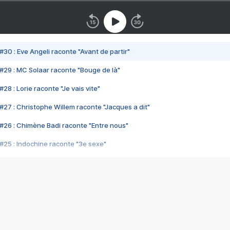
#30 : Eve Angeli raconte "Avant de partir"
#29 : MC Solaar raconte "Bouge de là"
28 : Lorie raconte "Je vais vite"
#27 : Christophe Willem raconte "Jacques a dit"
#26 : Chimène Badi raconte "Entre nous"
#25 : Indochine raconte "3e sexe"
#24 : Zaho raconte "C'est chelou"
#23 : Patrick Bruel raconte "Au café des délices"
#22 : Kyo raconte "Le chemin"
#21 : Nolwenn Leroy raconte "Cassé"