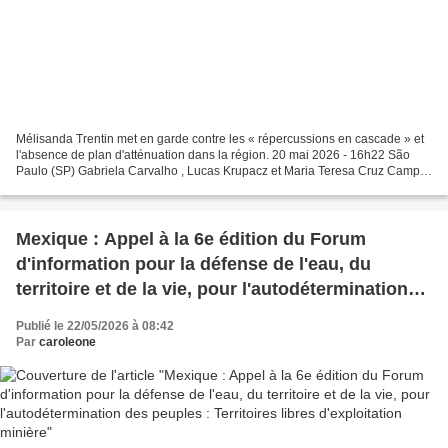
Mélisanda Trentin met en garde contre les « répercussions en cascade » et
l'absence de plan d'atténuation dans la région. 20 mai 2026 - 16h22 São
Paulo (SP) Gabriela Carvalho , Lucas Krupacz et Maria Teresa Cruz Camp
de Belo Sun sur le site du projet...
Mexique : Appel à la 6e édition du Forum
d'information pour la défense de l'eau, du
territoire et de la vie, pour l'autodétermination
des peuples : Territoires libres d'exploitation
Publié le 22/05/2026 à 08:42
minière
Par
caroleone