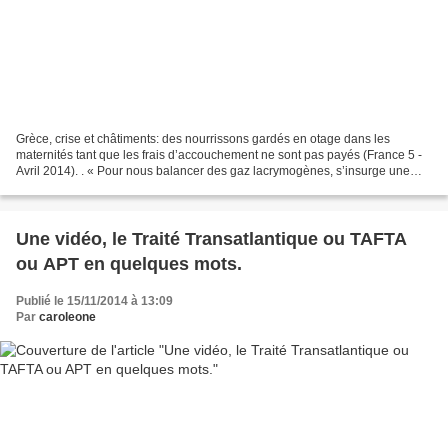
Grèce, crise et châtiments: des nourrissons gardés en otage dans les
maternités tant que les frais d’accouchement ne sont pas payés (France 5 -
Avril 2014). . « Pour nous balancer des gaz lacrymogènes, s’insurge une
femme, ils trouvent toujours l’argent,...
Une vidéo, le Traité Transatlantique ou TAFTA
ou APT en quelques mots.
Publié le 15/11/2014 à 13:09
Par
caroleone