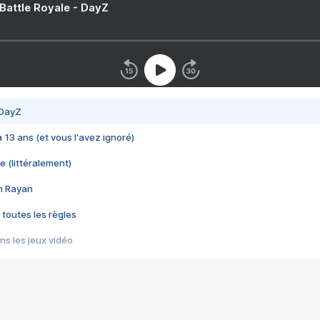
 Battle Royale - DayZ
 DayZ
 a 13 ans (et vous l'avez ignoré)
e (littéralement)
im Rayan
 toutes les règles
s les jeux vidéo
us choquant de Rockstar ? - Le scandale BULLY
e plus moche de Steam
du RÊVE tourne au CAUCHEMAR