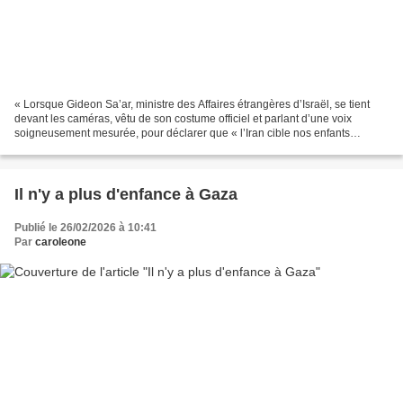
« Lorsque Gideon Sa’ar, ministre des Affaires étrangères d’Israël, se tient
devant les caméras, vêtu de son costume officiel et parlant d’une voix
soigneusement mesurée, pour déclarer que « l’Iran cible nos enfants
innocents, et cela est écœurant et d’une...
Il n'y a plus d'enfance à Gaza
Publié le 26/02/2026 à 10:41
Par
caroleone