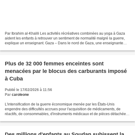
Par Ibrahim al-Khalili Les activités récréatives combinées au yoga à Gaza
aident les enfants à retrouver un sentiment de normalité malgré la guerre,
explique un enseignant. Gaza – Dans le nord de Gaza, une enseignante
palestinienne a transformé une tente...
Plus de 32 000 femmes enceintes sont
menacées par le blocus des carburants imposé
à Cuba
Publié le 17/02/2026 à 11:56
Par
caroleone
L'intensification de la guerre économique menée par les États-Unis
engendre des difficultés accrues pour l'acquisition de médicaments, de
réactifs, de consommables, d'instruments médicaux et de pièces détachées
pour les équipements hospitaliers. Les restrictions...
Des millions d'enfants au Soudan subissent la