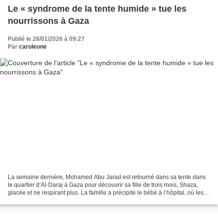
Le « syndrome de la tente humide » tue les
nourrissons à Gaza
Publié le 28/01/2026 à 09:27
Par
caroleone
La semaine dernière, Mohamed Abu Jarad est retourné dans sa tente dans
le quartier d’Al-Daraj à Gaza pour découvrir sa fille de trois mois, Shaza,
glacée et ne respirant plus. La famille a précipité le bébé à l’hôpital, où les
médecins ont prononcé son...