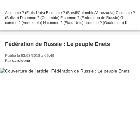
A comme ? (Etats-Unis) B comme ? (Brésil/Colombie/Venezuela) C comme ?
(Bolivie) D comme ? (Colombie) E comme ? (Fédération de Russie) G
comme ? (Venezuela) H comme ? (Etats-Unis) I comme ? (Guatemala) K
comme ? (Canada/Etats-Unis) L comme ? (Honduras/Salvador) M...
Fédération de Russie : Le peuple Enets
Publié le 03/03/2018 à 09:49
Par
caroleone