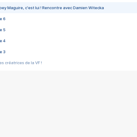
bey Maguire, c'est lui ! Rencontre avec Damien Witecka
e 6
e 5
e 4
e 3
s créatrices de la VF !
e 2
e 1
e Mektoub My Love arrive enfin ! Rencontre avec Shaïn Boumedine et Sal
i : après Toni en famille
elle réalise le bouleversant Dites lui que je l'aime
ais ! Rencontre autour de Vie privée de Rebecca Zlotowski