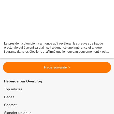
Le président colombien a annoncé qu'il révélerait les preuves de fraude
électorale qui étayent sa plainte. Il a dénoncé une ingérence étrangère
flagrante dans les élections et affirmé que le nouveau gouvernement « est
basé à Miami et à Washington ». Vue...
Page suivante >
Hébergé par Overblog
Top articles
Pages
Contact
Signaler un abus