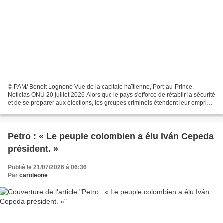
© PAM/ Benoit Lognone Vue de la capitale haïtienne, Port-au-Prince.
Noticias ONU 20 juillet 2026 Alors que le pays s'efforce de rétablir la sécurité
et de se préparer aux élections, les groupes criminels étendent leur emprise
sur les voies de transport,...
Petro : « Le peuple colombien a élu Iván Cepeda
président. »
Publié le 21/07/2026 à 06:36
Par
caroleone