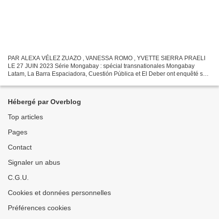
PAR ALEXA VÉLEZ ZUAZO , VANESSA ROMO , YVETTE SIERRA PRAELI
LE 27 JUIN 2023 Série Mongabay : spécial transnationales Mongabay
Latam, La Barra Espaciadora, Cuestión Pública et El Deber ont enquêté sur
les impacts de l'activité pétrolière en Équateur, en...
Hébergé par Overblog
Top articles
Pages
Contact
Signaler un abus
C.G.U.
Cookies et données personnelles
Préférences cookies