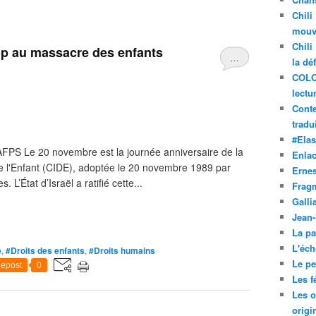
Chili
mouve
Chili
p au massacre des enfants
…
la dé
COLO
lectu
Conte
tradui
#Ela
'AFPS Le 20 novembre est la journée anniversaire de la
Enla
de l'Enfant (CIDE), adoptée le 20 novembre 1989 par
Ernes
L’État d’Israël a ratifié cette...
Frag
Galli
Jean
La pa
L'éch
e
,
#Droits des enfants
,
#Droits humains
Le pet
epost
0
Les f
Les o
origi