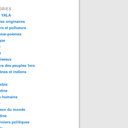
ORIES
 YALA
es originaires
urs et pollueurs
anar-poèmes
que
l
u
iseaux
rs des peuples 1ers
ènes et indiens
mbie
tine
s humains
é
son du monde
tine
nniers politiques