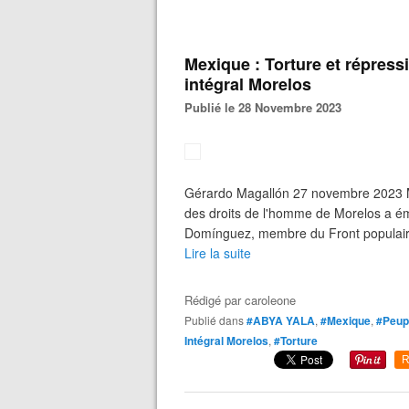
Mexique : Torture et répress
intégral Morelos
Publié le 28 Novembre 2023
Gérardo Magallón 27 novembre 2023 
des droits de l'homme de Morelos a é
Domínguez, membre du Front populaire p
Lire la suite
Rédigé par
caroleone
Publié dans
#ABYA YALA
,
#Mexique
,
#Peupl
Intégral Morelos
,
#Torture
R