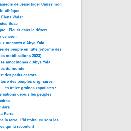
samedis de Jean-Roger Caussimon
bliothèque
 Elena Walsh
edes Sosa
ue : Fleurs dans le désert
a canción
aux menacés d'Abya Yala
es de peuple en lutte (réforme des
ites mobilisations 2023)
es autochtones d'Abya Yala
les du monde
ist des petits castors
toire des peuples originaires
 Les treize graines zapatistes :
rsations depuis les peuples
naires
r Jara
ta Parra
de la terre. L'histoire, ce sont les
es qui la racontent