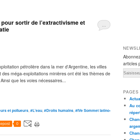
pour sortir de l’extractivisme et
…
atie
NEWSL
Abonnez
articles 
oitation pétrolière dans la mer d'Argentine, les villes
Email
et des méga-exploitations minières ont été les thèmes de
 Ainsi que les voies nécessaires...
PAGES
Actua
Au co
eurs et pollueurs
,
#L'eau
,
#Droits humains
,
#IVe Sommet latino-
réper
Chans
epost
0
argen
Chans
Chan