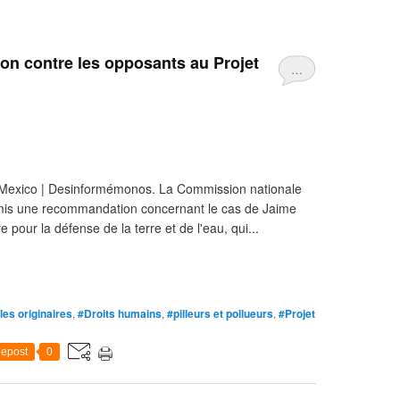
ion contre les opposants au Projet
…
Mexico | Desinformémonos. La Commission nationale
mis une recommandation concernant le cas de Jaime
our la défense de la terre et de l'eau, qui...
es originaires
,
#Droits humains
,
#pilleurs et pollueurs
,
#Projet
epost
0