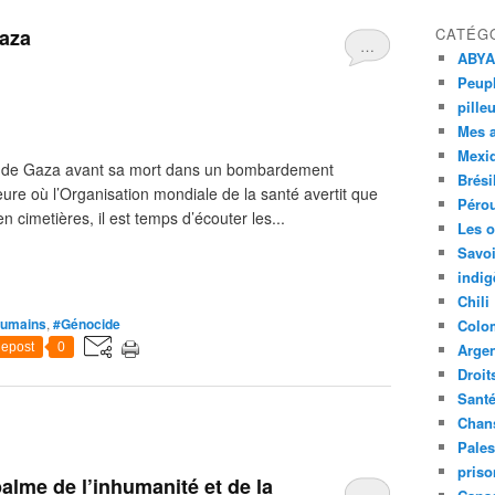
Gaza
CATÉG
…
ABYA
Peupl
pille
Mes 
Mexi
 de Gaza avant sa mort dans un bombardement
Brési
eure où l’Organisation mondiale de la santé avertit que
Péro
 cimetières, il est temps d’écouter les...
Les o
Savoi
indig
Chili
humains
,
#Génocide
Colo
epost
0
Argen
Droit
Sant
Chan
Pales
priso
 palme de l’inhumanité et de la
…