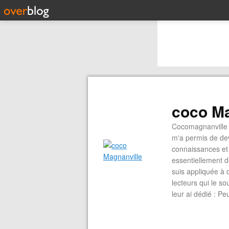
coco Ma
Cocomagnanville 
m'a permis de dev
connaissances et 
essentiellement d
suis appliquée à 
lecteurs qui le s
leur ai dédié : P