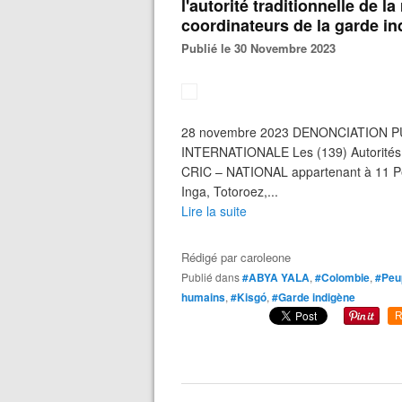
l'autorité traditionnelle de l
coordinateurs de la garde i
Publié le 30 Novembre 2023
28 novembre 2023 DENONCIATION 
INTERNATIONALE Les (139) Autorités T
CRIC – NATIONAL appartenant à 11 Pe
Inga, Totoroez,...
Lire la suite
Rédigé par
caroleone
Publié dans
#ABYA YALA
,
#Colombie
,
#Peup
humains
,
#Kisgó
,
#Garde indigène
R