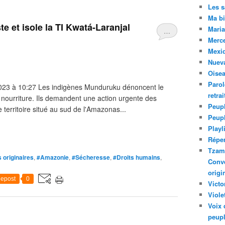
Les 
Ma bi
te et isole la TI Kwatá-Laranjal
Maria
…
Merc
Mexiq
Nuev
Oise
Parol
/2023 à 10:27 Les indigènes Munduruku dénoncent le
retra
 nourriture. Ils demandent une action urgente des
Peupl
e territoire situé au sud de l'Amazonas...
Peup
Playl
Réper
Tzam.
 originaires
,
#Amazonie
,
#Sécheresse
,
#Droits humains
,
Conve
origi
epost
0
Victo
Viole
Voix 
peupl