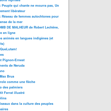
 : Peuple qui chante ne mourra pas, Un
ment libérateur
 : Réseau de femmes autochtones pour
fense de la mer
MB DE MALHEUR de Robert Lechêne,
re en ligne
s animés en langues indigènes (et
ts)
sQueLutam!
ces
t Pignon-Ernest
ments de Neruda
ano
-Max Brua
role comme une flèche
o des palmiers
it Ferrat illustré
élins
iseaux dans la culture des peuples
naires