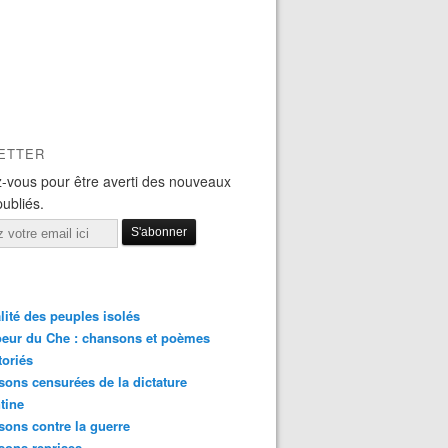
ETTER
-vous pour être averti des nouveaux
publiés.
lité des peuples isolés
eur du Che : chansons et poèmes
toriés
ons censurées de la dictature
tine
ons contre la guerre
sons reprises