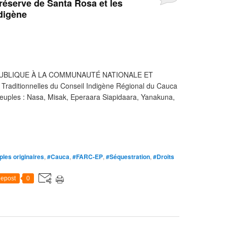
a réserve de Santa Rosa et les
ndigène
PUBLIQUE À LA COMMUNAUTÉ NATIONALE ET
raditionnelles du Conseil Indigène Régional du Cauca
uples : Nasa, Misak, Eperaara Siapidaara, Yanakuna,
les originaires
,
#Cauca
,
#FARC-EP
,
#Séquestration
,
#Droits
epost
0