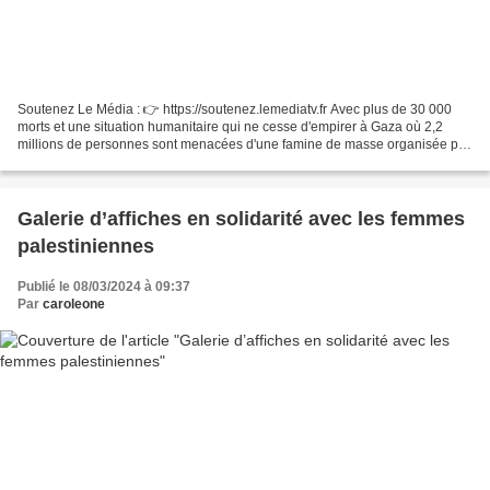
Soutenez Le Média : 👉 https://soutenez.lemediatv.fr Avec plus de 30 000
morts et une situation humanitaire qui ne cesse d'empirer à Gaza où 2,2
millions de personnes sont menacées d'une famine de masse organisée par
l'armée de Tsahal, le bilan de l'offensive...
Galerie d’affiches en solidarité avec les femmes
palestiniennes
Publié le 08/03/2024 à 09:37
Par
caroleone