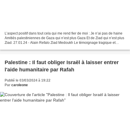
L’aspect positif dans tout cela qui me rend fier de moi : Je n’ai pas de haine
Amitiés palestiniennes de Gaza qui n’est plus Gaza Et de Ziad qui n’est plus
Ziad. 27.01.24 - Alain Refalo Ziad Medoukh Le témoignage tragique et
déchirant qu’on va lire est...
Palestine : Il faut obliger Israël à laisser entrer
l'aide humanitaire par Rafah
Publié le 03/03/2024 à 19:22
Par
caroleone