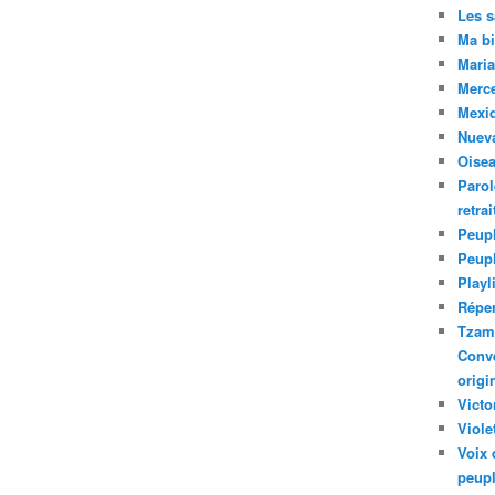
Les 
Ma bi
Maria
Merc
Mexiq
Nuev
Oise
Parol
retra
Peupl
Peup
Playl
Réper
Tzam.
Conve
origi
Victo
Viole
Voix 
peupl