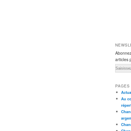
NEWSL
Abonnez
articles 
Email
PAGES
Actua
Au co
réper
Chans
argen
Chans
Chan