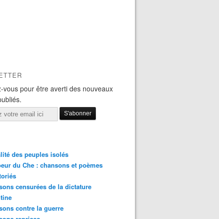
ETTER
-vous pour être averti des nouveaux
publiés.
lité des peuples isolés
eur du Che : chansons et poèmes
toriés
ons censurées de la dictature
tine
ons contre la guerre
sons reprises