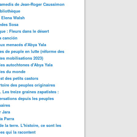
samedis de Jean-Roger Caussimon
bliothèque
 Elena Walsh
edes Sosa
ue : Fleurs dans le désert
a canción
aux menacés d'Abya Yala
es de peuple en lutte (réforme des
ites mobilisations 2023)
es autochtones d'Abya Yala
les du monde
ist des petits castors
toire des peuples originaires
 Les treize graines zapatistes :
rsations depuis les peuples
naires
r Jara
ta Parra
de la terre. L'histoire, ce sont les
es qui la racontent