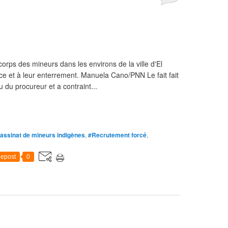
rps des mineurs dans les environs de la ville d'El
nce et à leur enterrement. Manuela Cano/PNN Le fait fait
u du procureur et a contraint...
assinat de mineurs indigènes
,
#Recrutement forcé
,
epost
0