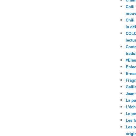
Chili
mouve
Chili
la dé
COLO
lectu
Conte
tradui
#Ela
Enla
Ernes
Frag
Galli
Jean
La pa
L'éch
Le pet
Les f
Les o
origi