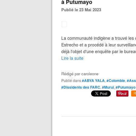
à Putumayo
Publié le 23 Mai 2023
La communauté indigène a trouvé les co
Estrecho et a procédé à leur surveilla
déjà l'objet d'une enquête par le burea
Lire la suite
Rédigé par
caroleone
Publié dans
#ABYA YALA
,
#Colombie
,
#Ass
#Dissidents des FARC
,
#Murui
,
#Putumayo
R