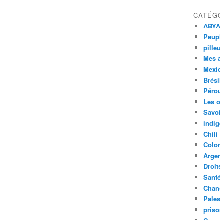
CATÉG
ABYA
Peupl
pille
Mes 
Mexi
Brési
Péro
Les o
Savoi
indig
Chili
Colo
Argen
Droit
Sant
Chan
Pales
priso