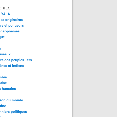
ORIES
 YALA
es originaires
urs et pollueurs
anar-poèmes
que
l
u
iseaux
rs des peuples 1ers
ènes et indiens
mbie
tine
s humains
é
son du monde
tine
nniers politiques