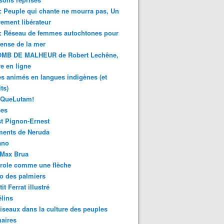
 : Peuple qui chante ne mourra pas, Un
ment libérateur
 : Réseau de femmes autochtones pour
fense de la mer
MB DE MALHEUR de Robert Lechêne,
re en ligne
s animés en langues indigènes (et
ts)
sQueLutam!
ces
t Pignon-Ernest
ments de Neruda
ano
-Max Brua
role comme une flèche
o des palmiers
it Ferrat illustré
élins
iseaux dans la culture des peuples
naires