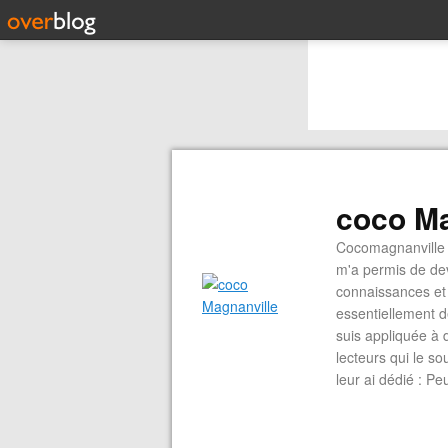
coco Ma
Cocomagnanville 
m'a permis de dev
connaissances et 
essentiellement d
suis appliquée à 
lecteurs qui le s
leur ai dédié : P