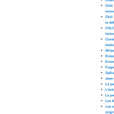
Chili
mouve
Chili
la dé
COLO
lectu
Conte
tradui
#Ela
Enla
Ernes
Frag
Galli
Jean
La pa
L'éch
Le pet
Les f
Les o
origi