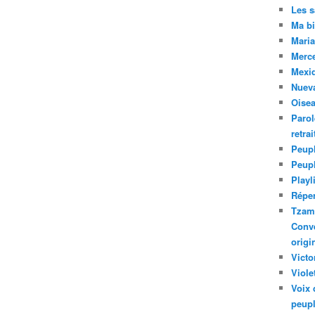
Les 
Ma bi
Maria
Merc
Mexiq
Nuev
Oise
Parol
retra
Peupl
Peup
Playl
Réper
Tzam.
Conve
origi
Victo
Viole
Voix 
peupl