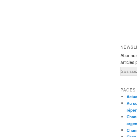
NEWSL
Abonnez
articles 
Email
PAGES
Actua
Au co
réper
Chans
argen
Chans
Chan