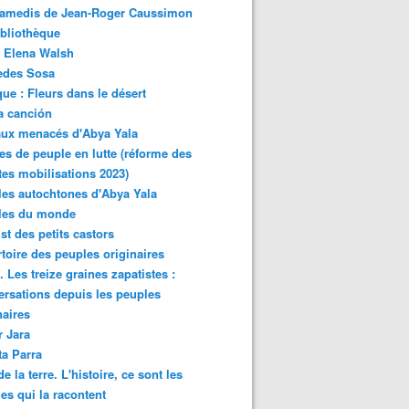
samedis de Jean-Roger Caussimon
bliothèque
 Elena Walsh
edes Sosa
ue : Fleurs dans le désert
a canción
aux menacés d'Abya Yala
es de peuple en lutte (réforme des
ites mobilisations 2023)
es autochtones d'Abya Yala
les du monde
ist des petits castors
toire des peuples originaires
 Les treize graines zapatistes :
rsations depuis les peuples
naires
r Jara
ta Parra
de la terre. L'histoire, ce sont les
es qui la racontent