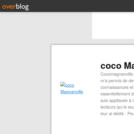
coco Ma
Cocomagnanville 
m'a permis de dev
connaissances et 
essentiellement d
suis appliquée à 
lecteurs qui le s
leur ai dédié : P