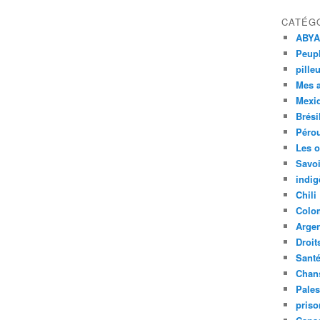
CATÉG
ABYA
Peupl
pille
Mes 
Mexi
Brési
Péro
Les o
Savoi
indig
Chili
Colo
Argen
Droit
Sant
Chan
Pales
priso