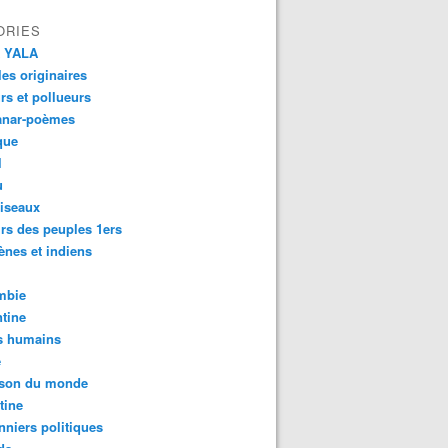
ORIES
 YALA
es originaires
urs et pollueurs
anar-poèmes
que
l
u
iseaux
rs des peuples 1ers
ènes et indiens
mbie
tine
s humains
é
son du monde
tine
nniers politiques