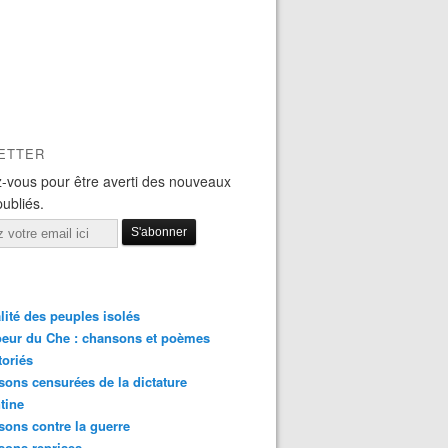
ETTER
-vous pour être averti des nouveaux
publiés.
lité des peuples isolés
eur du Che : chansons et poèmes
toriés
ons censurées de la dictature
tine
ons contre la guerre
sons reprises