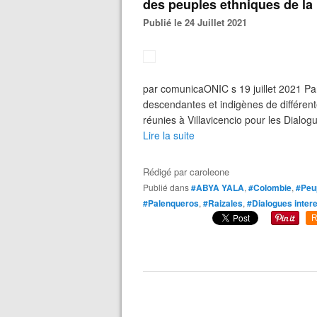
des peuples ethniques de la
Publié le 24 Juillet 2021
par comunicaONIC s 19 juillet 2021 Par
descendantes et indigènes de différen
réunies à Villavicencio pour les Dialogu
Lire la suite
Rédigé par
caroleone
Publié dans
#ABYA YALA
,
#Colombie
,
#Peup
#Palenqueros
,
#Raizales
,
#Dialogues intere
R