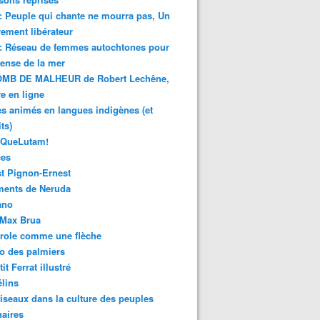
 : Peuple qui chante ne mourra pas, Un
ment libérateur
 : Réseau de femmes autochtones pour
fense de la mer
MB DE MALHEUR de Robert Lechêne,
re en ligne
s animés en langues indigènes (et
ts)
sQueLutam!
ces
t Pignon-Ernest
ments de Neruda
ano
-Max Brua
role comme une flèche
o des palmiers
it Ferrat illustré
élins
iseaux dans la culture des peuples
naires