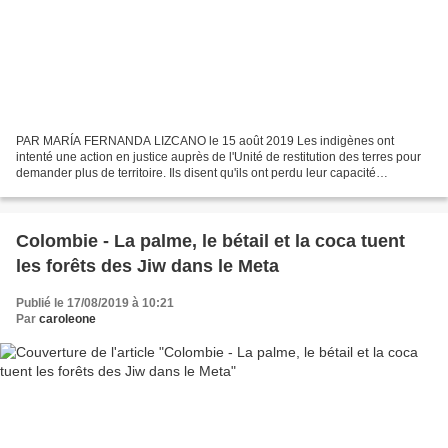
PAR MARÍA FERNANDA LIZCANO le 15 août 2019 Les indigènes ont
intenté une action en justice auprès de l'Unité de restitution des terres pour
demander plus de territoire. Ils disent qu'ils ont perdu leur capacité
d'autosuffisance. Ils font partie des 34...
Colombie - La palme, le bétail et la coca tuent
les forêts des Jiw dans le Meta
Publié le 17/08/2019 à 10:21
Par
caroleone