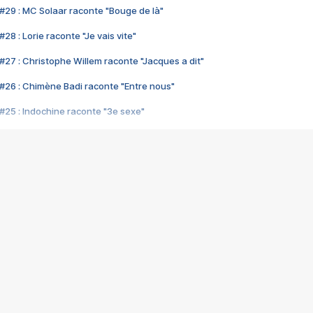
#29 : MC Solaar raconte "Bouge de là"
28 : Lorie raconte "Je vais vite"
#27 : Christophe Willem raconte "Jacques a dit"
#26 : Chimène Badi raconte "Entre nous"
#25 : Indochine raconte "3e sexe"
#24 : Zaho raconte "C'est chelou"
#23 : Patrick Bruel raconte "Au café des délices"
#22 : Kyo raconte "Le chemin"
#21 : Nolwenn Leroy raconte "Cassé"
#20 : Patrick Hernandez raconte "Born to be alive"
#19 : Lorie raconte "Près de moi"
#18 : Michael Jones raconte "A nos actes manqués" (avec Jean-Jacque
#17 : Khaled raconte "Aïcha"