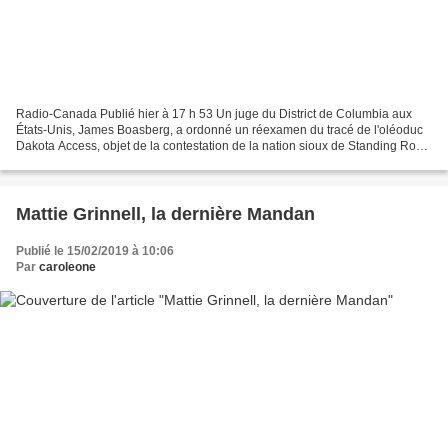
Radio-Canada Publié hier à 17 h 53 Un juge du District de Columbia aux
États-Unis, James Boasberg, a ordonné un réexamen du tracé de l'oléoduc
Dakota Access, objet de la contestation de la nation sioux de Standing Rock
au Dakota du Nord. Dans le contexte...
Mattie Grinnell, la dernière Mandan
Publié le 15/02/2019 à 10:06
Par
caroleone