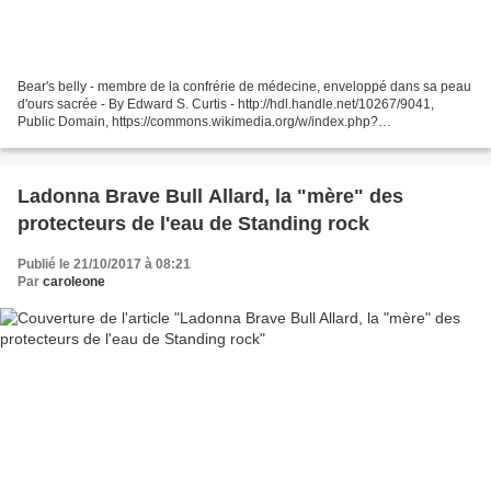
Bear's belly - membre de la confrérie de médecine, enveloppé dans sa peau
d'ours sacrée - By Edward S. Curtis - http://hdl.handle.net/10267/9041,
Public Domain, https://commons.wikimedia.org/w/index.php?
curid=19404156 Peuple autochtone des Grandes Plaines...
Ladonna Brave Bull Allard, la "mère" des
protecteurs de l'eau de Standing rock
Publié le 21/10/2017 à 08:21
Par
caroleone