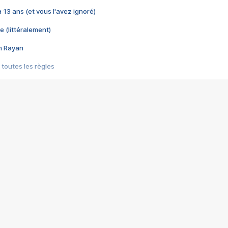
 a 13 ans (et vous l'avez ignoré)
e (littéralement)
im Rayan
 toutes les règles
s les jeux vidéo
us choquant de Rockstar ? - Le scandale BULLY
e plus moche de Steam
du RÊVE tourne au CAUCHEMAR
pendant 8 heures
it… à tort
umiliés par un jeu vidéo
ire - Final Fantasy 8