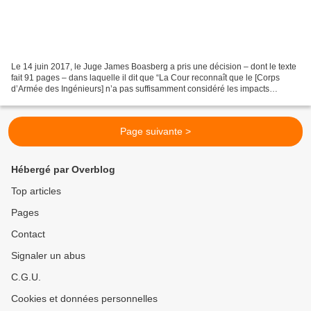
Le 14 juin 2017, le Juge James Boasberg a pris une décision – dont le texte
fait 91 pages – dans laquelle il dit que “La Cour reconnaît que le [Corps
d’Armée des Ingénieurs] n’a pas suffisamment considéré les impacts
possibles d’une fuite de pétrole sur...
Page suivante >
Hébergé par Overblog
Top articles
Pages
Contact
Signaler un abus
C.G.U.
Cookies et données personnelles