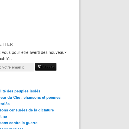
ETTER
-vous pour être averti des nouveaux
publiés.
lité des peuples isolés
eur du Che : chansons et poèmes
toriés
ons censurées de la dictature
tine
ons contre la guerre
sons reprises