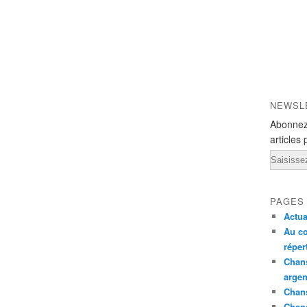
NEWSL
Abonnez
articles 
Email
PAGES
Actua
Au co
réper
Chans
argen
Chans
Chan