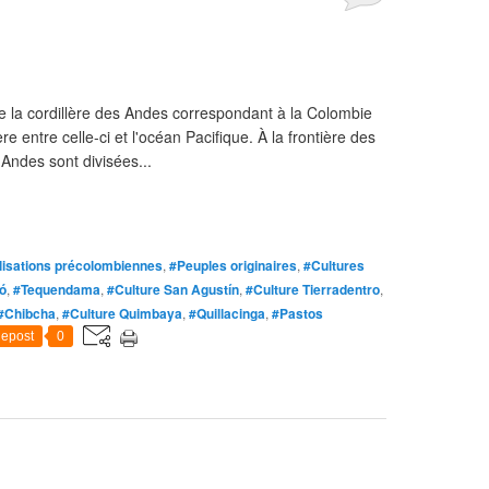
 de la cordillère des Andes correspondant à la Colombie
re entre celle-ci et l'océan Pacifique. À la frontière des
Andes sont divisées...
lisations précolombiennes
,
#Peuples originaires
,
#Cultures
tó
,
#Tequendama
,
#Culture San Agustín
,
#Culture Tierradentro
,
#Chibcha
,
#Culture Quimbaya
,
#Quillacinga
,
#Pastos
epost
0