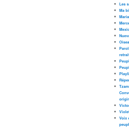
Les 
Ma bi
Maria
Merc
Mexiq
Nuev
Oise
Parol
retra
Peupl
Peup
Playl
Réper
Tzam.
Conve
origi
Victo
Viole
Voix 
peupl