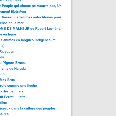
 : Peuple qui chante ne mourra pas, Un
ment libérateur
 : Réseau de femmes autochtones pour
fense de la mer
MB DE MALHEUR de Robert Lechêne,
re en ligne
s animés en langues indigènes (et
ts)
sQueLutam!
ces
t Pignon-Ernest
ments de Neruda
ano
-Max Brua
role comme une flèche
o des palmiers
it Ferrat illustré
élins
iseaux dans la culture des peuples
naires