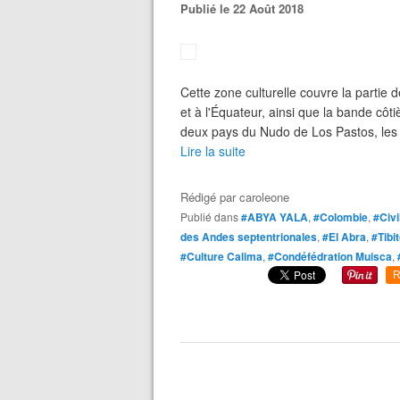
Publié le 22 Août 2018
Cette zone culturelle couvre la partie
et à l'Équateur, ainsi que la bande côtiè
deux pays du Nudo de Los Pastos, les 
Lire la suite
Rédigé par
caroleone
Publié dans
#ABYA YALA
,
#Colombie
,
#Civi
des Andes septentrionales
,
#El Abra
,
#Tibi
#Culture Calima
,
#Condéfédration Muisca
,
R