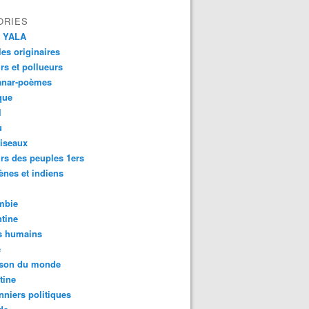
ORIES
 YALA
es originaires
urs et pollueurs
anar-poèmes
que
l
u
iseaux
rs des peuples 1ers
ènes et indiens
mbie
tine
s humains
é
son du monde
tine
nniers politiques