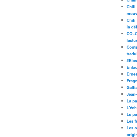
Chili
mouve
Chili
la dé
COLO
lectu
Conte
tradui
#Ela
Enla
Ernes
Frag
Galli
Jean
La pa
L'éch
Le pet
Les f
Les o
origi