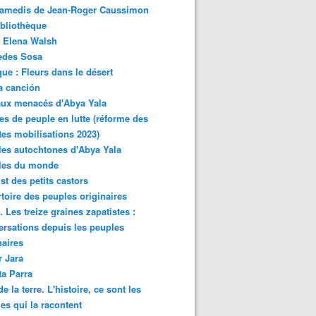
samedis de Jean-Roger Caussimon
bliothèque
 Elena Walsh
edes Sosa
ue : Fleurs dans le désert
a canción
aux menacés d'Abya Yala
es de peuple en lutte (réforme des
ites mobilisations 2023)
es autochtones d'Abya Yala
les du monde
ist des petits castors
toire des peuples originaires
 Les treize graines zapatistes :
rsations depuis les peuples
naires
r Jara
ta Parra
de la terre. L'histoire, ce sont les
es qui la racontent