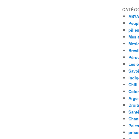
CATÉG
ABYA
Peupl
pille
Mes 
Mexi
Brési
Péro
Les o
Savoi
indig
Chili
Colo
Argen
Droit
Sant
Chan
Pales
priso