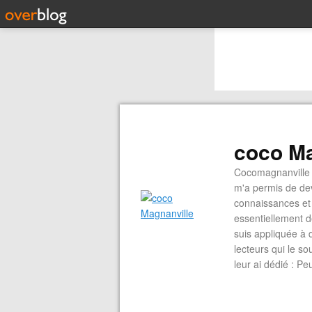
coco Ma
Cocomagnanville 
m'a permis de dev
connaissances et 
essentiellement d
suis appliquée à 
lecteurs qui le s
leur ai dédié : P