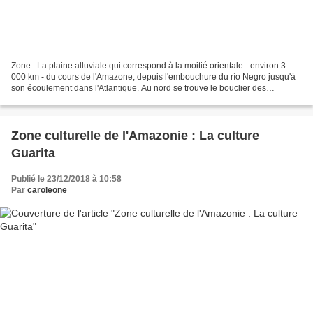
Zone : La plaine alluviale qui correspond à la moitié orientale - environ 3
000 km - du cours de l'Amazone, depuis l'embouchure du río Negro jusqu'à
son écoulement dans l'Atlantique. Au nord se trouve le bouclier des
Guyanes et au sud, les premières élévations...
Zone culturelle de l'Amazonie : La culture
Guarita
Publié le 23/12/2018 à 10:58
Par
caroleone