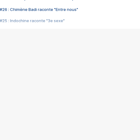
#26 : Chimène Badi raconte "Entre nous"
#25 : Indochine raconte "3e sexe"
#24 : Zaho raconte "C'est chelou"
#23 : Patrick Bruel raconte "Au café des délices"
#22 : Kyo raconte "Le chemin"
#21 : Nolwenn Leroy raconte "Cassé"
#20 : Patrick Hernandez raconte "Born to be alive"
#19 : Lorie raconte "Près de moi"
#18 : Michael Jones raconte "A nos actes manqués" (avec Jean-Jacque
#17 : Khaled raconte "Aïcha"
#16 : Corneille raconte "Parce qu'on vient de loin"
#15 : Indochine raconte "L'aventurier"