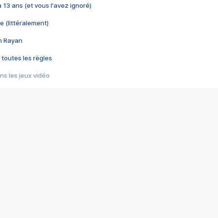
 a 13 ans (et vous l'avez ignoré)
e (littéralement)
im Rayan
 toutes les règles
s les jeux vidéo
us choquant de Rockstar ? - Le scandale BULLY
e plus moche de Steam
du RÊVE tourne au CAUCHEMAR
pendant 8 heures
it… à tort
umiliés par un jeu vidéo
ire - Final Fantasy 8
ti un empire - Age of Empires