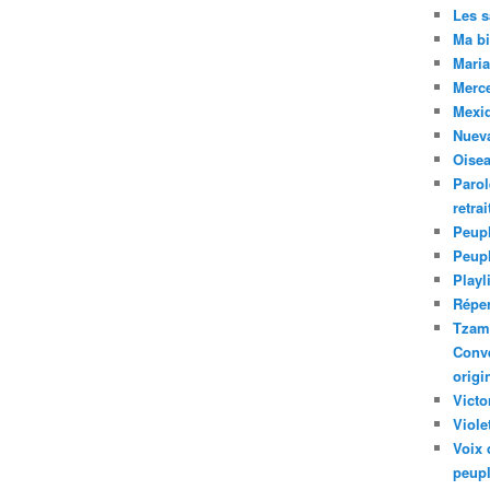
Les 
Ma bi
Maria
Merc
Mexiq
Nuev
Oise
Parol
retra
Peupl
Peup
Playl
Réper
Tzam.
Conve
origi
Victo
Viole
Voix 
peupl