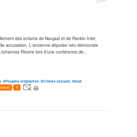
lement des enfants de Naujaat et de Rankin Inlet,
elle accusation. L'ancienne députée néo-démocrate
ohannes Rivoire lors d'une conférence de...
s
,
#Peuples originaires
,
#Crimes sexuels
,
#Inuit
epost
0