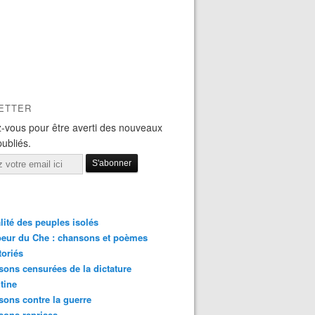
ETTER
-vous pour être averti des nouveaux
publiés.
lité des peuples isolés
eur du Che : chansons et poèmes
toriés
ons censurées de la dictature
tine
ons contre la guerre
sons reprises