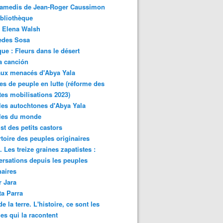
samedis de Jean-Roger Caussimon
bliothèque
 Elena Walsh
edes Sosa
ue : Fleurs dans le désert
a canción
aux menacés d'Abya Yala
es de peuple en lutte (réforme des
ites mobilisations 2023)
es autochtones d'Abya Yala
les du monde
ist des petits castors
toire des peuples originaires
 Les treize graines zapatistes :
rsations depuis les peuples
naires
r Jara
ta Parra
de la terre. L'histoire, ce sont les
es qui la racontent