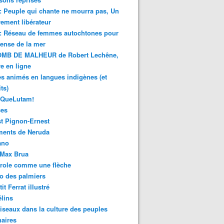
 : Peuple qui chante ne mourra pas, Un
ment libérateur
 : Réseau de femmes autochtones pour
fense de la mer
MB DE MALHEUR de Robert Lechêne,
re en ligne
s animés en langues indigènes (et
ts)
sQueLutam!
ces
t Pignon-Ernest
ments de Neruda
ano
-Max Brua
role comme une flèche
o des palmiers
it Ferrat illustré
élins
iseaux dans la culture des peuples
naires