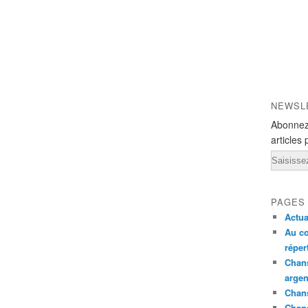
NEWSL
Abonnez
articles 
Email
PAGES
Actua
Au co
réper
Chans
argen
Chans
Chan