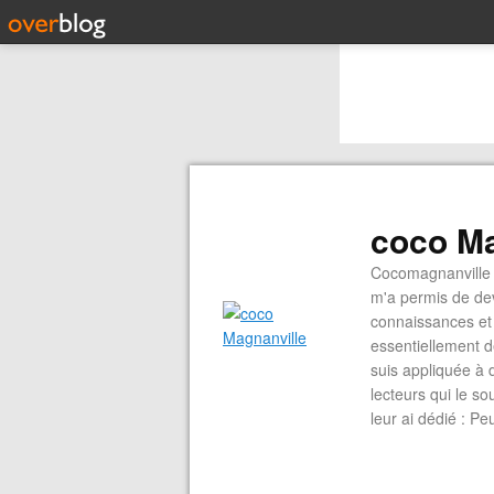
coco Ma
Cocomagnanville 
m'a permis de dev
connaissances et 
essentiellement d
suis appliquée à 
lecteurs qui le s
leur ai dédié : P