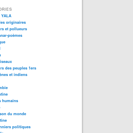
ORIES
 YALA
es originaires
urs et pollueurs
anar-poèmes
que
l
u
iseaux
rs des peuples 1ers
ènes et indiens
mbie
tine
s humains
é
son du monde
tine
nniers politiques