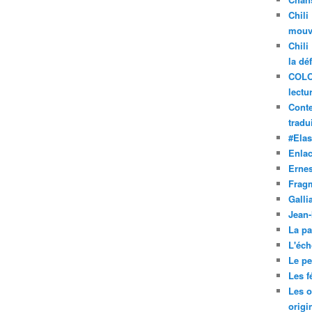
Chili
mouve
Chili
la dé
COLO
lectu
Conte
tradui
#Ela
Enla
Ernes
Frag
Galli
Jean
La pa
L'éch
Le pet
Les f
Les o
origi