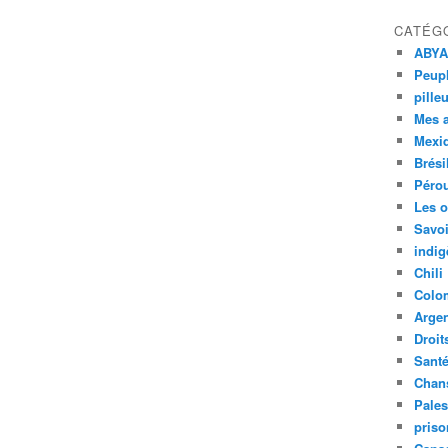
CATÉG
ABYA
Peupl
pille
Mes 
Mexi
Brési
Péro
Les o
Savoi
indig
Chili
Colo
Argen
Droit
Sant
Chan
Pales
priso