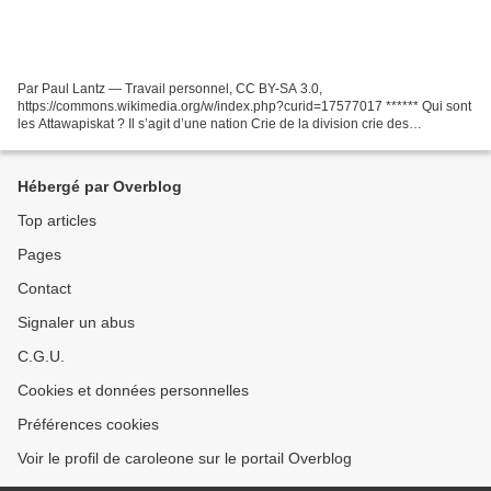
Par Paul Lantz — Travail personnel, CC BY-SA 3.0,
https://commons.wikimedia.org/w/index.php?curid=17577017 ****** Qui sont
les Attawapiskat ? Il s’agit d’une nation Crie de la division crie des
marécages qui vit isolée dans le district de Kenora au nord...
Hébergé par Overblog
Top articles
Pages
Contact
Signaler un abus
C.G.U.
Cookies et données personnelles
Préférences cookies
Voir le profil de caroleone sur le portail Overblog