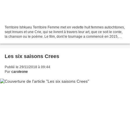
Territoire Ishkueu Territoire Femme met en vedette huit femmes autochtones,
sept Innues et une Crie, qui se livrent à travers leur art, que ce soit le conte,
la chanson ou le poème. Le film, dont le tournage a commencé en 2015,
présente une diversité...
Les six saisons Crees
Publié le 29/11/2018 à 09:44
Par
caroleone