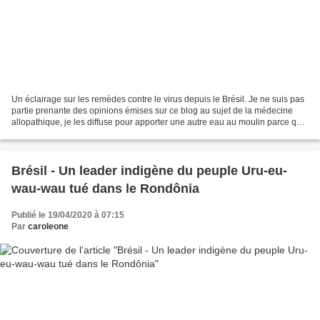
Un éclairage sur les remèdes contre le virus depuis le Brésil. Je ne suis pas
partie prenante des opinions émises sur ce blog au sujet de la médecine
allopathique, je les diffuse pour apporter une autre eau au moulin parce que
cela me semble nécessaire. Natália...
Brésil - Un leader indigène du peuple Uru-eu-
wau-wau tué dans le Rondônia
Publié le 19/04/2020 à 07:15
Par
caroleone