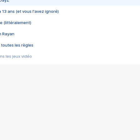
 DayZ
 a 13 ans (et vous l'avez ignoré)
e (littéralement)
im Rayan
 toutes les règles
s les jeux vidéo
us choquant de Rockstar ? - Le scandale BULLY
e plus moche de Steam
du RÊVE tourne au CAUCHEMAR
pendant 8 heures
it… à tort
umiliés par un jeu vidéo
ire - Final Fantasy 8