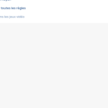
 toutes les règles
s les jeux vidéo
us choquant de Rockstar ? - Le scandale BULLY
e plus moche de Steam
du RÊVE tourne au CAUCHEMAR
pendant 8 heures
it… à tort
umiliés par un jeu vidéo
ire - Final Fantasy 8
ti un empire - Age of Empires
story DOFUS
tard, il crée l'un des pires jeux de tous les temps, MindsEye.