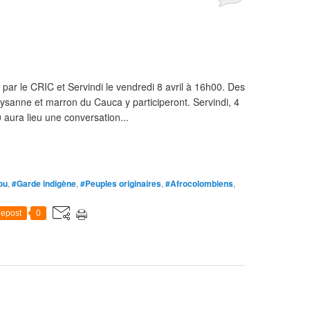
par le CRIC et Servindi le vendredi 8 avril à 16h00. Des
ysanne et marron du Cauca y participeront. Servindi, 4
0 aura lieu une conversation...
ou
,
#Garde indigène
,
#Peuples originaires
,
#Afrocolombiens
,
epost
0