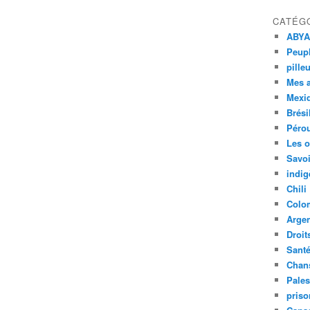
CATÉG
ABYA
Peupl
pille
Mes 
Mexi
Brési
Péro
Les o
Savoi
indig
Chili
Colo
Argen
Droit
Sant
Chan
Pales
priso