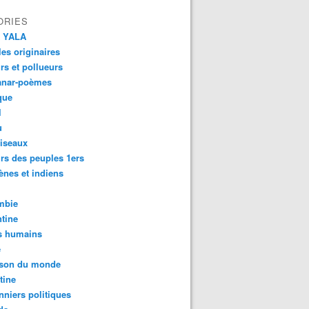
ORIES
 YALA
es originaires
urs et pollueurs
anar-poèmes
que
l
u
iseaux
rs des peuples 1ers
ènes et indiens
mbie
tine
s humains
é
son du monde
tine
nniers politiques