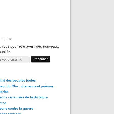
ETTER
-vous pour être averti des nouveaux
publiés.
lité des peuples isolés
eur du Che : chansons et poèmes
toriés
ons censurées de la dictature
tine
ons contre la guerre
sons reprises