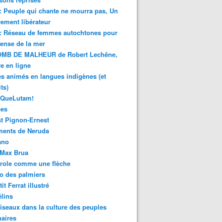
 : Peuple qui chante ne mourra pas, Un
ment libérateur
 : Réseau de femmes autochtones pour
fense de la mer
MB DE MALHEUR de Robert Lechêne,
re en ligne
s animés en langues indigènes (et
ts)
sQueLutam!
ces
t Pignon-Ernest
ments de Neruda
ano
-Max Brua
role comme une flèche
o des palmiers
it Ferrat illustré
élins
iseaux dans la culture des peuples
naires