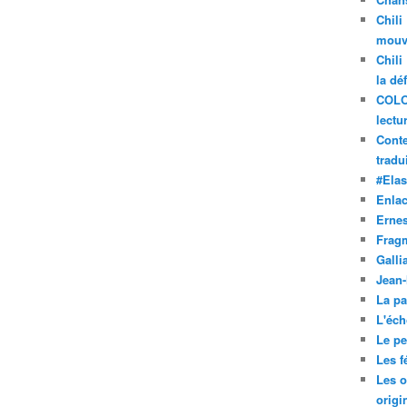
Chili
mouve
Chili
la dé
COLO
lectu
Conte
tradui
#Ela
Enla
Ernes
Frag
Galli
Jean
La pa
L'éch
Le pet
Les f
Les o
origi