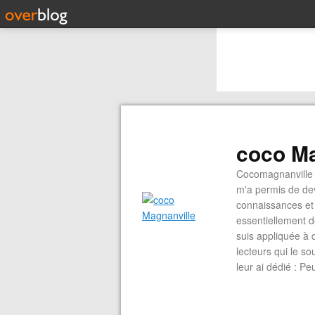
coco Ma
Cocomagnanville 
m'a permis de dev
connaissances et 
essentiellement d
suis appliquée à 
lecteurs qui le s
leur ai dédié : P