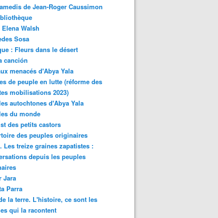
samedis de Jean-Roger Caussimon
bliothèque
 Elena Walsh
edes Sosa
ue : Fleurs dans le désert
a canción
aux menacés d'Abya Yala
es de peuple en lutte (réforme des
ites mobilisations 2023)
es autochtones d'Abya Yala
les du monde
ist des petits castors
toire des peuples originaires
 Les treize graines zapatistes :
rsations depuis les peuples
naires
r Jara
ta Parra
de la terre. L'histoire, ce sont les
es qui la racontent