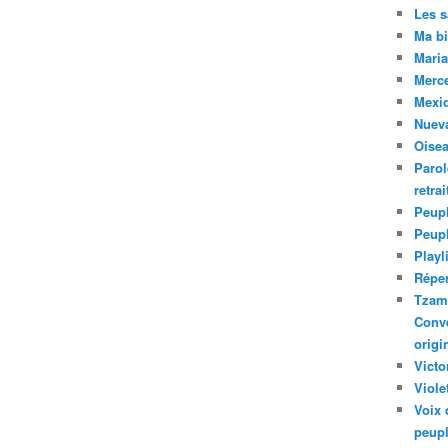
Les 
Ma bi
Maria
Merc
Mexiq
Nuev
Oise
Parol
retra
Peupl
Peup
Playl
Réper
Tzam.
Conve
origi
Victo
Viole
Voix 
peupl