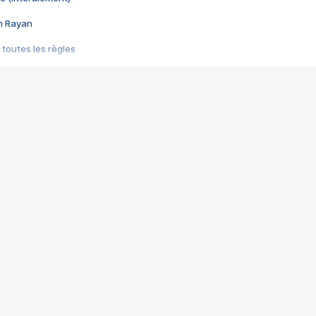
im Rayan
 toutes les règles
s les jeux vidéo
us choquant de Rockstar ? - Le scandale BULLY
e plus moche de Steam
du RÊVE tourne au CAUCHEMAR
pendant 8 heures
it… à tort
umiliés par un jeu vidéo
ire - Final Fantasy 8
ti un empire - Age of Empires
story DOFUS