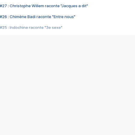
#27 : Christophe Willem raconte "Jacques a dit"
#26 : Chimène Badi raconte "Entre nous"
#25 : Indochine raconte "3e sexe"
#24 : Zaho raconte "C'est chelou"
#23 : Patrick Bruel raconte "Au café des délices"
#22 : Kyo raconte "Le chemin"
#21 : Nolwenn Leroy raconte "Cassé"
#20 : Patrick Hernandez raconte "Born to be alive"
#19 : Lorie raconte "Près de moi"
#18 : Michael Jones raconte "A nos actes manqués" (avec Jean-Jacque
#17 : Khaled raconte "Aïcha"
#16 : Corneille raconte "Parce qu'on vient de loin"