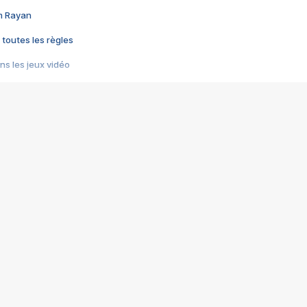
im Rayan
 toutes les règles
s les jeux vidéo
us choquant de Rockstar ? - Le scandale BULLY
e plus moche de Steam
du RÊVE tourne au CAUCHEMAR
pendant 8 heures
it… à tort
umiliés par un jeu vidéo
ire - Final Fantasy 8
ti un empire - Age of Empires
story DOFUS