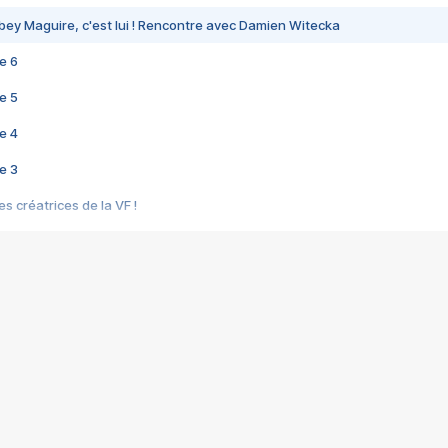
bey Maguire, c'est lui ! Rencontre avec Damien Witecka
e 6
e 5
e 4
e 3
s créatrices de la VF !
e 2
e 1
e Mektoub My Love arrive enfin ! Rencontre avec Shaïn Boumedine et Sal
i : après Toni en famille
elle réalise le bouleversant Dites lui que je l'aime
ais ! Rencontre autour de Vie privée de Rebecca Zlotowski