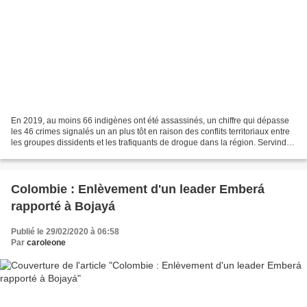
En 2019, au moins 66 indigènes ont été assassinés, un chiffre qui dépasse
les 46 crimes signalés un an plus tôt en raison des conflits territoriaux entre
les groupes dissidents et les trafiquants de drogue dans la région. Servindi,
28 février 2020 - Dans...
Colombie : Enlèvement d'un leader Emberá
rapporté à Bojayá
Publié le 29/02/2020 à 06:58
Par
caroleone