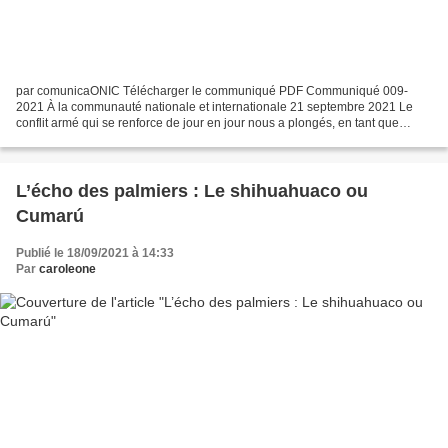
par comunicaONIC Télécharger le communiqué PDF Communiqué 009-
2021 À la communauté nationale et internationale 21 septembre 2021 Le
conflit armé qui se renforce de jour en jour nous a plongés, en tant que
peuple indigène Awá, dans une crise humanitaire...
L’écho des palmiers : Le shihuahuaco ou
Cumarú
Publié le 18/09/2021 à 14:33
Par
caroleone