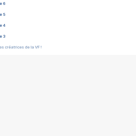
e 6
e 5
e 4
e 3
s créatrices de la VF !
e 2
e 1
e Mektoub My Love arrive enfin ! Rencontre avec Shaïn Boumedine et Sal
i : après Toni en famille
elle réalise le bouleversant Dites lui que je l'aime
ais ! Rencontre autour de Vie privée de Rebecca Zlotowski
 de Marguerite, Grave... Rencontre avec Ella Rumpf
 Les Rêveurs, un film intime sur la santé mentale