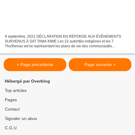
9 septembre, 2021 DÉCLARATION EN RÉPONSE AUX ÉVÉNEMENTS
SURVENUS À SAT TAMA KIWE Les 22 autorités indigènes et les 7
Thu'thenas we'sx représentant les plans de vie des communautés
originaires du Cxhab Wala Kiwe (territoire du grand peuple), soutiennent...
< Page précédente
Page suivante >
Hébergé par Overblog
Top articles
Pages
Contact
Signaler un abus
C.G.U.