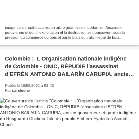
image Le shihuahuaco est un arbre géant très important en Amazonie
péruvienne et dont l’exploitation et la destruction se poursuivent sous la
pression du commerce du bois et par le biais du trafic illégal de bois.
L’abattage illégal d’arbres de plus de...
Colombie : L'Organisation nationale indigène
de Colombie - ONIC, RÉPUDIE l'assassinat
d'EFRÉN ANTONIO BAILARÍN CARUPIA, ancien
gouverneur et garde indigène du Resguardo
Publié le 18/09/2021 à 08:43
Chidima Tolo du peuple Embera Eyabida à
Par
caroleone
Acandí, Chocó