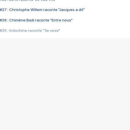
#27 : Christophe Willem raconte "Jacques a dit"
#26 : Chimène Badi raconte "Entre nous"
#25 : Indochine raconte "3e sexe"
#24 : Zaho raconte "C'est chelou"
#23 : Patrick Bruel raconte "Au café des délices"
#22 : Kyo raconte "Le chemin"
#21 : Nolwenn Leroy raconte "Cassé"
#20 : Patrick Hernandez raconte "Born to be alive"
#19 : Lorie raconte "Près de moi"
#18 : Michael Jones raconte "A nos actes manqués" (avec Jean-Jacque
#17 : Khaled raconte "Aïcha"
#16 : Corneille raconte "Parce qu'on vient de loin"