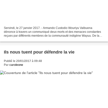
Servindi, le 27 janvier 2017. - Armando Custodio Wouriyu Valbuena
dénonce à travers un communiqué deux morts et des menaces constantes
reçues par différents membres de la communauté indigène Wayuu. De la
même façon, il exhorte les autorités d'état à protéger...
Ils nous tuent pour défendre la vie
Publié le 20/01/2017 à 09:48
Par
caroleone