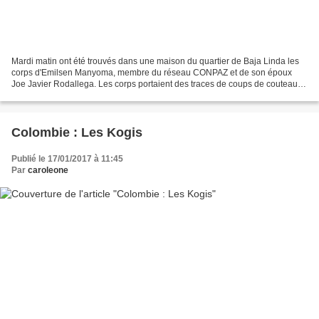
Mardi matin ont été trouvés dans une maison du quartier de Baja Linda les
corps d'Emilsen Manyoma, membre du réseau CONPAZ et de son époux
Joe Javier Rodallega. Les corps portaient des traces de coups de couteau et
de balles, un rapport indique que les...
Colombie : Les Kogis
Publié le 17/01/2017 à 11:45
Par
caroleone