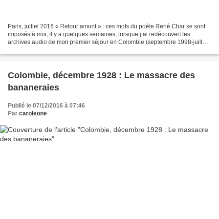
Paris, juillet 2016 « Retour amont » : ces mots du poète René Char se sont
imposés à moi, il y a quelques semaines, lorsque j’ai redécouvert les
archives audio de mon premier séjour en Colombie (septembre 1998-juillet
2000) durant lequel j’ai suivi le...
Colombie, décembre 1928 : Le massacre des
bananeraies
Publié le 07/12/2016 à 07:46
Par
caroleone