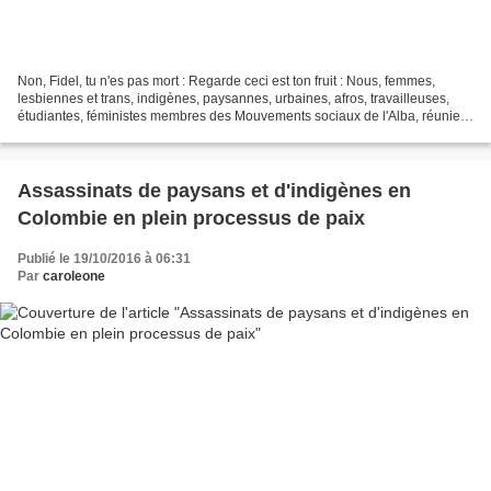
Non, Fidel, tu n'es pas mort : Regarde ceci est ton fruit : Nous, femmes,
lesbiennes et trans, indigènes, paysannes, urbaines, afros, travailleuses,
étudiantes, féministes membres des Mouvements sociaux de l'Alba, réunies
les 29 et 30 novembre dans la...
Assassinats de paysans et d'indigènes en
Colombie en plein processus de paix
Publié le 19/10/2016 à 06:31
Par
caroleone