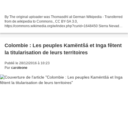
By The original uploader was Thomasdhl at German Wikipedia - Transferred
from de.wikipedia to Commons., CC BY-SA 3.0,
https://commons.wikimedia.org/w/index.php?curid=1648450 Sierra Nevada
Ils sont dans la Sierra Nevada. Ils sont monothéistes, et Dieu...
Colombie : Les peuples Kamëntšá et Inga fêtent
la titularisation de leurs territoires
Publié le 28/12/2016 à 10:23
Par
caroleone