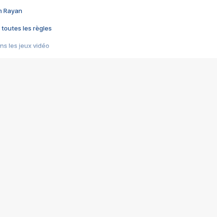
im Rayan
 toutes les règles
s les jeux vidéo
us choquant de Rockstar ? - Le scandale BULLY
e plus moche de Steam
du RÊVE tourne au CAUCHEMAR
pendant 8 heures
it… à tort
umiliés par un jeu vidéo
ire - Final Fantasy 8
ti un empire - Age of Empires
story DOFUS