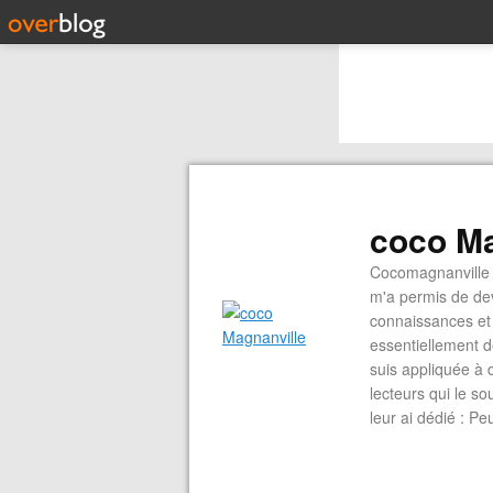
coco Ma
Cocomagnanville 
m'a permis de dev
connaissances et 
essentiellement d
suis appliquée à 
lecteurs qui le s
leur ai dédié : P