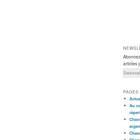
NEWSL
Abonnez
articles 
Email
PAGES
Actua
Au co
réper
Chans
argen
Chans
Chan