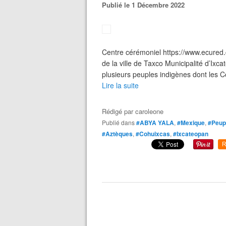
Publié le 1 Décembre 2022
Centre cérémoniel https://www.ecure
de la ville de Taxco Municipalité d’I
plusieurs peuples indigènes dont les C
Lire la suite
Rédigé par
caroleone
Publié dans
#ABYA YALA
,
#Mexique
,
#Peupl
#Aztèques
,
#Cohuixcas
,
#Ixcateopan
R