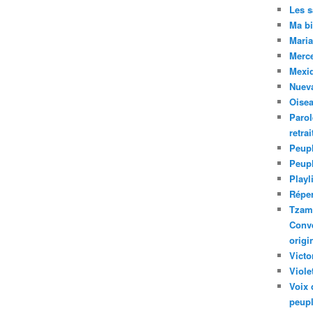
Les 
Ma bi
Maria
Merc
Mexiq
Nuev
Oise
Parol
retra
Peupl
Peup
Playl
Réper
Tzam.
Conve
origi
Victo
Viole
Voix 
peupl