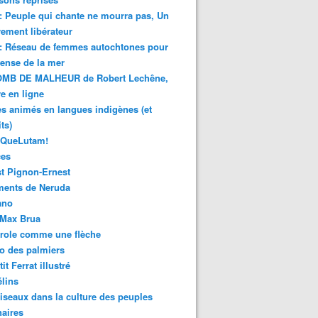
 : Peuple qui chante ne mourra pas, Un
ment libérateur
 : Réseau de femmes autochtones pour
fense de la mer
MB DE MALHEUR de Robert Lechêne,
re en ligne
s animés en langues indigènes (et
ts)
sQueLutam!
ces
t Pignon-Ernest
ments de Neruda
ano
-Max Brua
role comme une flèche
o des palmiers
it Ferrat illustré
élins
iseaux dans la culture des peuples
naires