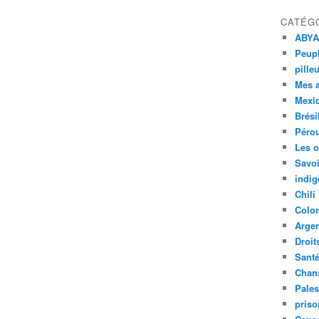
CATÉG
ABYA
Peupl
pille
Mes 
Mexi
Brési
Péro
Les o
Savoi
indig
Chili
Colo
Argen
Droit
Sant
Chan
Pales
priso