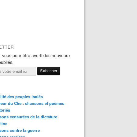
ETTER
-vous pour être averti des nouveaux
publiés.
lité des peuples isolés
eur du Che : chansons et poèmes
toriés
ons censurées de la dictature
tine
ons contre la guerre
sons reprises