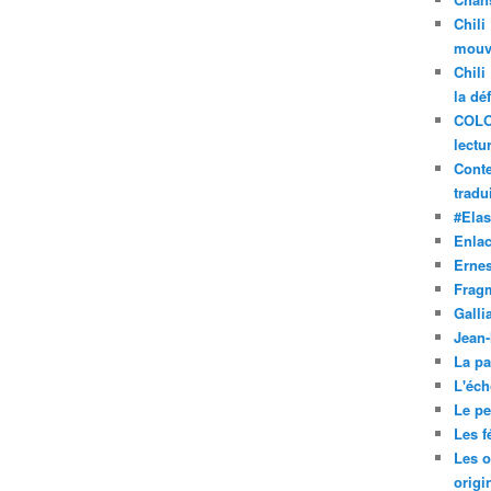
Chili
mouve
Chili
la dé
COLO
lectu
Conte
tradui
#Ela
Enla
Ernes
Frag
Galli
Jean
La pa
L'éch
Le pet
Les f
Les o
origi