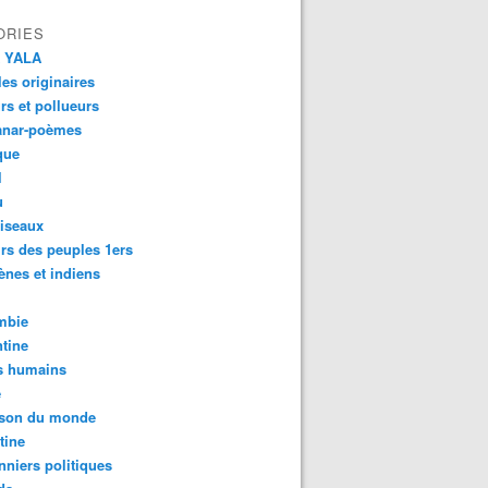
ORIES
 YALA
es originaires
urs et pollueurs
anar-poèmes
que
l
u
iseaux
rs des peuples 1ers
ènes et indiens
mbie
tine
s humains
é
son du monde
tine
nniers politiques