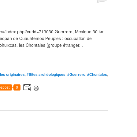
d.cu/index.php?curid=713030 Guerrero, Mexique 30 km
xcateopan de Cuauhtémoc Peuples : occupation de
ohuixcas, les Chontales (groupe étranger...
es originaires
,
#Sites archéologiques
,
#Guerrero
,
#Chontales
,
epost
0