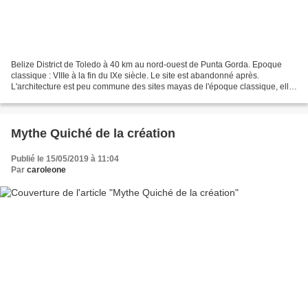
Belize District de Toledo à 40 km au nord-ouest de Punta Gorda. Epoque
classique : VIIIe à la fin du IXe siècle. Le site est abandonné après.
L'architecture est peu commune des sites mayas de l'époque classique, elle
est typique des basses terres. Les...
Mythe Quiché de la création
Publié le 15/05/2019 à 11:04
Par
caroleone