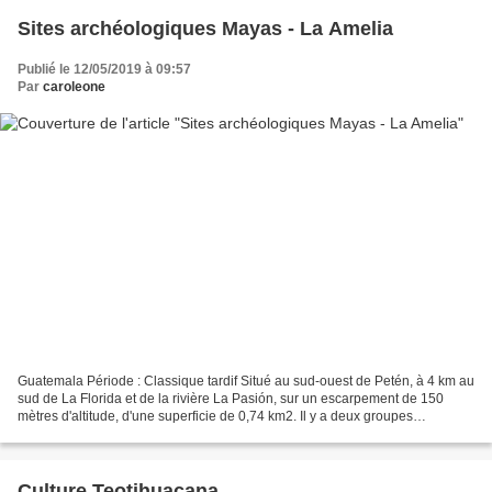
Sites archéologiques Mayas - La Amelia
Publié le 12/05/2019 à 09:57
Par
caroleone
Guatemala Période : Classique tardif Situé au sud-ouest de Petén, à 4 km au
sud de La Florida et de la rivière La Pasión, sur un escarpement de 150
mètres d'altitude, d'une superficie de 0,74 km2. Il y a deux groupes
architecturaux importants : Trois...
Culture Teotihuacana