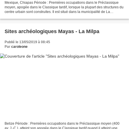
Mexique, Chiapas Période : Premières occupations dans le Préclassique
moyen, apogée dans le Classique tardif, lorsque la plupart des structures du
centre urbain sont construites. Il est situé dans la municipalité de La
Trinitaria, à environ 600 mètres...
Sites archéologiques Mayas - La Milpa
Publié le 13/05/2019 à 08:45
Par
caroleone
Belize Période : Premières occupations dans le Préclassique moyen (400
av. J.-C.), atteint son apogée dans le Classique tardif quand il atteint une