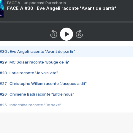
FACE A - un podcast Purecharts
FACE A #30 : Eve Angeli raconte "Avant de partir"
#30 : Eve Angeli raconte "Avant de partir"
#29 : MC Solaar raconte "Bouge de là"
28 : Lorie raconte "Je vais vite"
#27 : Christophe Willem raconte "Jacques a dit"
#26 : Chimène Badi raconte "Entre nous"
#25 : Indochine raconte "3e sexe"
#24 : Zaho raconte "C'est chelou"
#23 : Patrick Bruel raconte "Au café des délices"