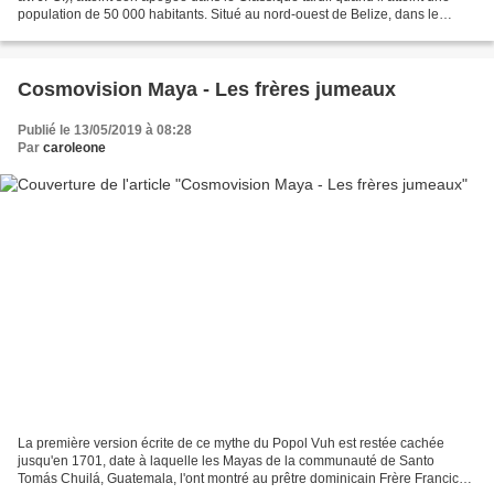
population de 50 000 habitants. Situé au nord-ouest de Belize, dans le
bassin supérieur du Rio Hondo, à...
Cosmovision Maya - Les frères jumeaux
Publié le 13/05/2019 à 08:28
Par
caroleone
La première version écrite de ce mythe du Popol Vuh est restée cachée
jusqu'en 1701, date à laquelle les Mayas de la communauté de Santo
Tomás Chuilá, Guatemala, l'ont montré au prêtre dominicain Frère Francico