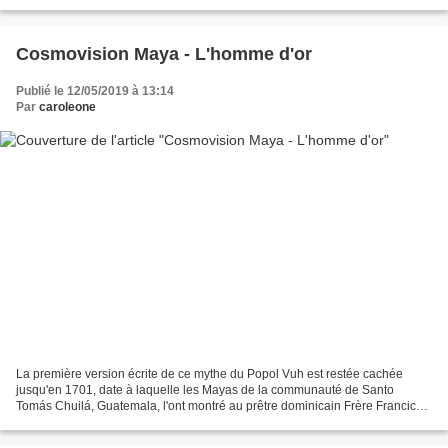
Ximénez. Les sections discutées ici proviennent...
Cosmovision Maya - L'homme d'or
Publié le 12/05/2019 à 13:14
Par
caroleone
La première version écrite de ce mythe du Popol Vuh est restée cachée
jusqu'en 1701, date à laquelle les Mayas de la communauté de Santo
Tomás Chuilá, Guatemala, l'ont montré au prêtre dominicain Frère Francico
Ximénez. Les sections discutées ici proviennent...