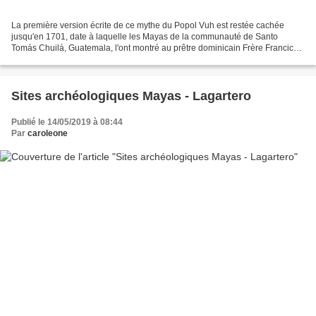
La première version écrite de ce mythe du Popol Vuh est restée cachée
jusqu'en 1701, date à laquelle les Mayas de la communauté de Santo
Tomás Chuilá, Guatemala, l'ont montré au prêtre dominicain Frère Francico
Ximénez. Les sections discutées ici proviennent...
Sites archéologiques Mayas - Lagartero
Publié le 14/05/2019 à 08:44
Par
caroleone