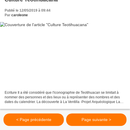
Publié le 12/05/2019 à 09:44
Par
caroleone
Ecriture Il a été considéré que l'iconographie de Teotihuacan se limitait à
nommer des personnes et des lieux ou à représenter des nombres et des
dates du calendrier. La découverte à La Ventilla -Projet Arquéologique La
Ventilla (1992-1994)- d'un ensemble...
< Page précédente
Page suivante >