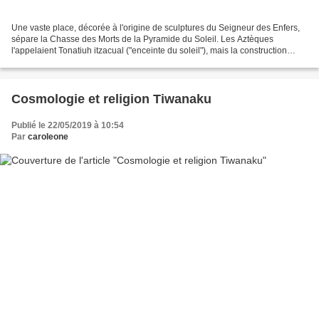
Une vaste place, décorée à l'origine de sculptures du Seigneur des Enfers,
sépare la Chasse des Morts de la Pyramide du Soleil. Les Aztèques
l'appelaient Tonatiuh itzacual ("enceinte du soleil"), mais la construction
semble avoir été consacrée au Dieu...
Cosmologie et religion Tiwanaku
Publié le 22/05/2019 à 10:54
Par
caroleone