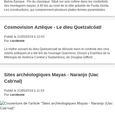
Belize Époque : Fin du classique. Situé sur une colline dans les contreforts
des montagnes mayas, à 40 km au nord de la ville actuelle de Punta Gorda.
Les constructions, qui comprennent plusieurs plates-formes pyramidales
étagées et un terrain pour le...
Cosmovision Aztèque - Le dieu Quetzalcóatl
Publié le 21/05/2019 à 12:01
Par
caroleone
Le mythe suivant du dieu Quetzalcoatl se déroule dans le contexte des cinq
soleils aztèques et a été tiré de l'ouvrage Guerreros, Dioses y Espíritus de la
Mitología de América Central y Sudamérica, de Douglas Gifford.
Quetzalcoatl, le serpent à plumes,...
Sites archéologiques Mayas - Naranjo (Uac
Cab'nal)
Publié le 21/05/2019 à 11:03
Par
caroleone