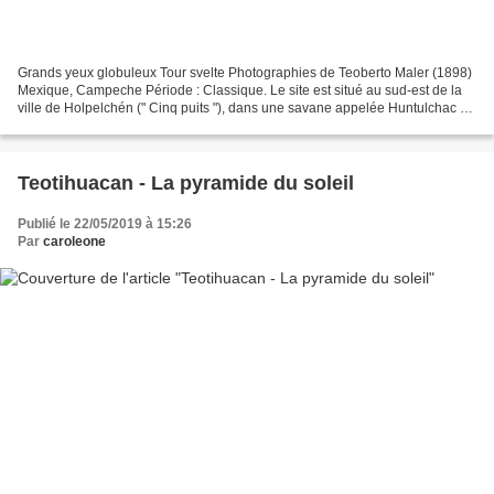
Grands yeux globuleux Tour svelte Photographies de Teoberto Maler (1898)
Mexique, Campeche Période : Classique. Le site est situé au sud-est de la
ville de Holpelchén (" Cinq puits "), dans une savane appelée Huntulchac ("
Endroit où les tempêtes se déchaînent...
Teotihuacan - La pyramide du soleil
Publié le 22/05/2019 à 15:26
Par
caroleone