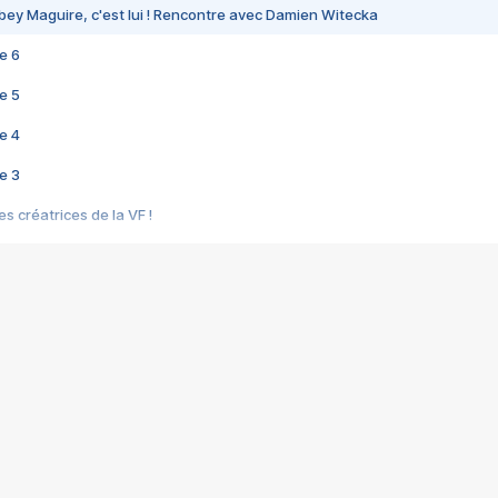
bey Maguire, c'est lui ! Rencontre avec Damien Witecka
e 6
e 5
e 4
e 3
s créatrices de la VF !
e 2
e 1
e Mektoub My Love arrive enfin ! Rencontre avec Shaïn Boumedine et Sal
i : après Toni en famille
elle réalise le bouleversant Dites lui que je l'aime
ais ! Rencontre autour de Vie privée de Rebecca Zlotowski
 de Marguerite, Grave... Rencontre avec Ella Rumpf