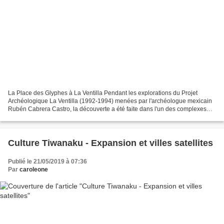
La Place des Glyphes à La Ventilla Pendant les explorations du Projet
Archéologique La Ventilla (1992-1994) menées par l'archéologue mexicain
Rubén Cabrera Castro, la découverte a été faite dans l'un des complexes
résidentiels d'une place - qu'ils appelaient...
Culture Tiwanaku - Expansion et villes satellites
Publié le 21/05/2019 à 07:36
Par
caroleone