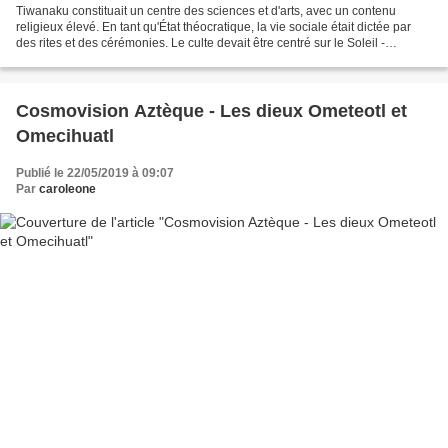
Tiwanaku constituait un centre des sciences et d'arts, avec un contenu
religieux élevé. En tant qu'État théocratique, la vie sociale était dictée par
des rites et des cérémonies. Le culte devait être centré sur le Soleil -
Viracocha - qui s'est levé des...
Cosmovision Aztèque - Les dieux Ometeotl et
Omecihuatl
Publié le 22/05/2019 à 09:07
Par
caroleone