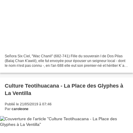
Señora Six Ciel, "Wac Chanil" (682-741) Fille du souverain I de Dos Pilas
(Balaj Chan K'awiil), elle fut envoyée pour épouser un seigneur local - dont
le nom n'est pas connu -, en l'an 688 elle eut son premier-né et héritier K´ak´
Tiliw Chan Chaak (Dieu...
Culture Teotihuacana - La Place des Glyphes à
La Ventilla
Publié le 21/05/2019 à 07:46
Par
caroleone