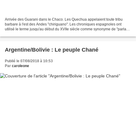
Arrivée des Guarani dans le Chaco. Les Quechua appelaient toute tribu
barbare à l'est des Andes "chiriguano". Les chroniques espagnoles ont
utilisé le terme jusqu'au début du XVIIe siècle comme synonyme de "parlant
guarani". A partir du 18ème siècle,...
Argentine/Bolivie : Le peuple Chané
Publié le 07/08/2018 à 10:53
Par
caroleone