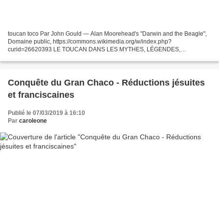
toucan toco Par John Gould — Alan Moorehead's "Darwin and the Beagle",
Domaine public, https://commons.wikimedia.org/w/index.php?
curid=26620393 LE TOUCAN DANS LES MYTHES, LÉGENDES,
HISTOIRES ET POÉSIE Bien qu’il soit un oiseau si frappant, le toucan est...
Conquête du Gran Chaco - Réductions jésuites
et franciscaines
Publié le 07/03/2019 à 16:10
Par
caroleone