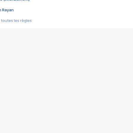
im Rayan
 toutes les règles
s les jeux vidéo
us choquant de Rockstar ? - Le scandale BULLY
e plus moche de Steam
du RÊVE tourne au CAUCHEMAR
pendant 8 heures
it… à tort
umiliés par un jeu vidéo
ire - Final Fantasy 8
ti un empire - Age of Empires
story DOFUS