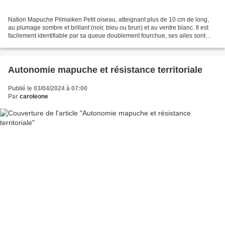
Nation Mapuche Pilmaiken Petit oiseau, atteignant plus de 10 cm de long,
au plumage sombre et brillant (noir, bleu ou brun) et au ventre blanc. Il est
facilement identifiable par sa queue doublement fourchue, ses ailes sont
pointues. Son bec est court...
Autonomie mapuche et résistance territoriale
Publié le 03/04/2024 à 07:00
Par
caroleone