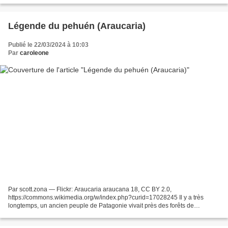
Légende du pehuén (Araucaria)
Publié le 22/03/2024 à 10:03
Par
caroleone
Par scott.zona — Flickr: Araucaria araucana 18, CC BY 2.0,
https://commons.wikimedia.org/w/index.php?curid=17028245 Il y a très
longtemps, un ancien peuple de Patagonie vivait près des forêts de
pehuenes ou d'araucarias, des arbres qu'ils considéraient...