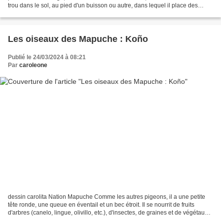
trou dans le sol, au pied d'un buisson ou autre, dans lequel il place des
brindilles, des plumes et...
Les oiseaux des Mapuche : Koño
Publié le 24/03/2024 à 08:21
Par
caroleone
dessin carolita Nation Mapuche Comme les autres pigeons, il a une petite
tête ronde, une queue en éventail et un bec étroit. Il se nourrit de fruits
d'arbres (canelo, lingue, olivillo, etc.), d'insectes, de graines et de végétaux.
Koño, également appelé...