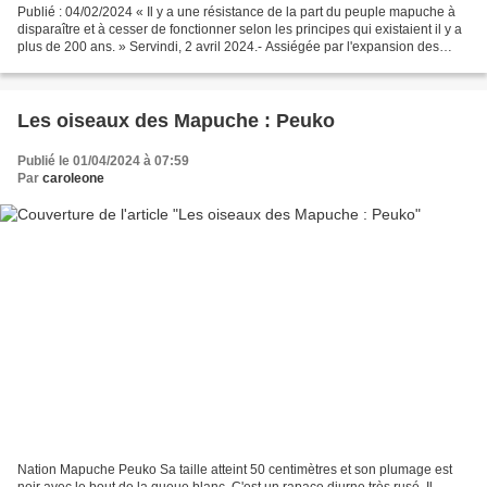
Publié : 04/02/2024 « Il y a une résistance de la part du peuple mapuche à
disparaître et à cesser de fonctionner selon les principes qui existaient il y a
plus de 200 ans. » Servindi, 2 avril 2024.- Assiégée par l'expansion des
activités minières, hydroélectriques...
Les oiseaux des Mapuche : Peuko
Publié le 01/04/2024 à 07:59
Par
caroleone
Nation Mapuche Peuko Sa taille atteint 50 centimètres et son plumage est
noir avec le bout de la queue blanc. C'est un rapace diurne très rusé. Il