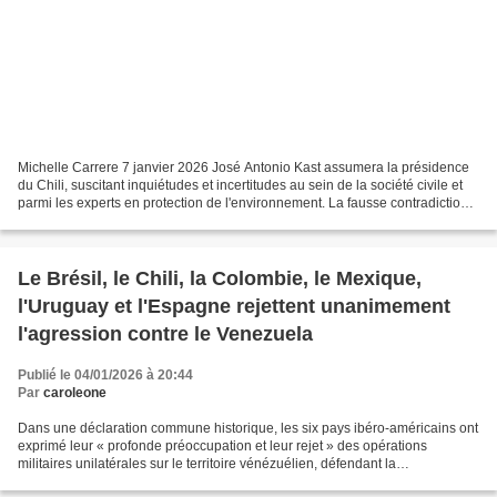
Michelle Carrere 7 janvier 2026 José Antonio Kast assumera la présidence
du Chili, suscitant inquiétudes et incertitudes au sein de la société civile et
parmi les experts en protection de l'environnement. La fausse contradiction
entre développement économique...
Le Brésil, le Chili, la Colombie, le Mexique,
l'Uruguay et l'Espagne rejettent unanimement
l'agression contre le Venezuela
Publié le 04/01/2026 à 20:44
Par
caroleone
Dans une déclaration commune historique, les six pays ibéro-américains ont
exprimé leur « profonde préoccupation et leur rejet » des opérations
militaires unilatérales sur le territoire vénézuélien, défendant la
souveraineté, le droit international et...