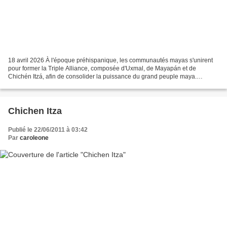
18 avril 2026 À l'époque préhispanique, les communautés mayas s'unirent
pour former la Triple Alliance, composée d'Uxmal, de Mayapán et de
Chichén Itzá, afin de consolider la puissance du grand peuple maya.
Aujourd'hui, ces cités historiques se rassemblent...
Chichen Itza
Publié le 22/06/2011 à 03:42
Par
caroleone