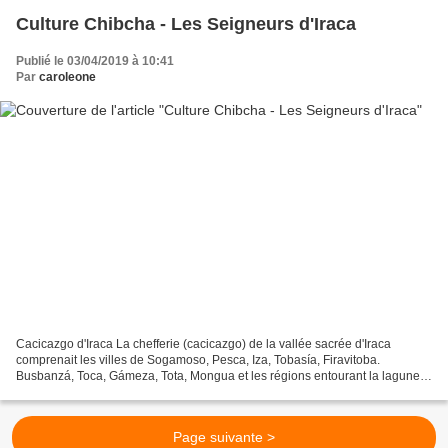
Culture Chibcha - Les Seigneurs d'Iraca
Publié le 03/04/2019 à 10:41
Par
caroleone
Cacicazgo d'Iraca La chefferie (cacicazgo) de la vallée sacrée d'Iraca
comprenait les villes de Sogamoso, Pesca, Iza, Tobasía, Firavitoba.
Busbanzá, Toca, Gámeza, Tota, Mongua et les régions entourant la lagune
de Tota. Le cacique, outre son mandat politique,...
Page suivante >