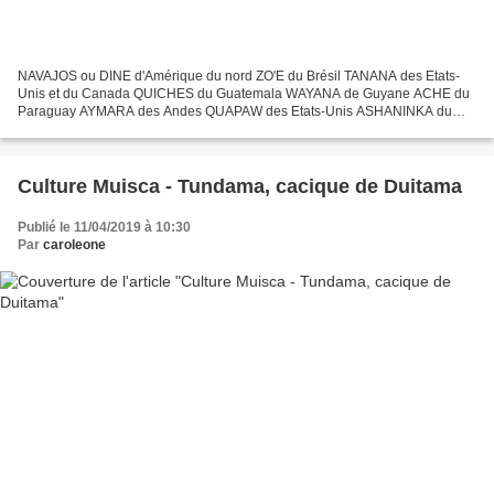
NAVAJOS ou DINE d'Amérique du nord ZO'E du Brésil TANANA des Etats-
Unis et du Canada QUICHES du Guatemala WAYANA de Guyane ACHE du
Paraguay AYMARA des Andes QUAPAW des Etats-Unis ASHANINKA du
Pérou LOKONO d'Amérique du sud TROBRIANDAIS de Papouasie-
Nouvelle-Guinée...
Culture Muisca - Tundama, cacique de Duitama
Publié le 11/04/2019 à 10:30
Par
caroleone