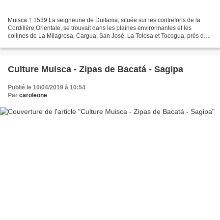
Muisca † 1539 La seigneurie de Duitama, située sur les contreforts de la
Cordillère Orientale, se trouvait dans les plaines environnantes et les
collines de La Milagrosa, Cargua, San José, La Tolosa et Tocogua, près de
la montagne Pan de Azúcar (2.850...
Culture Muisca - Zipas de Bacatá - Sagipa
Publié le 10/04/2019 à 10:54
Par
caroleone