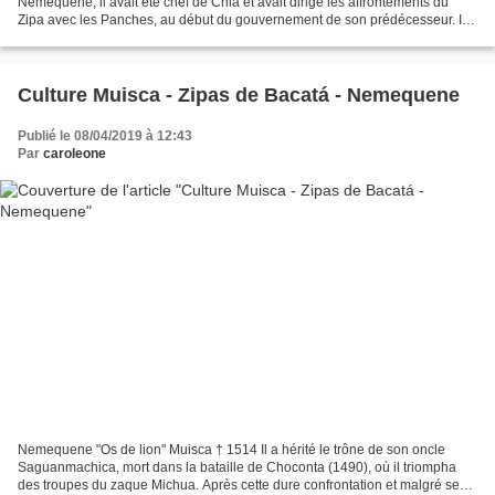
Nemequene, il avait été chef de Chia et avait dirigé les affrontements du
Zipa avec les Panches, au début du gouvernement de son prédécesseur. Il
était responsable du gouvernement pendant...
Culture Muisca - Zipas de Bacatá - Nemequene
Publié le 08/04/2019 à 12:43
Par
caroleone
Nemequene "Os de lion" Muisca † 1514 Il a hérité le trône de son oncle
Saguanmachica, mort dans la bataille de Choconta (1490), où il triompha
des troupes du zaque Michua. Après cette dure confrontation et malgré ses