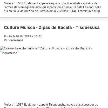
Muisca † 1538 Également appelé Zaquezazipa, il avait été capitaine de
l'armée de Nemequene avec qui il participa à plusieurs batailles dont celle
qui coûta la vie au zipa de l'Arroyo de la Vueltas (1514). Il continua à diriger
l'armée du cousin Tisquesusa,...
Culture Muisca - Zipas de Bacatá - Tisquesusa
Publié le 09/04/2019 à 10:41
Par
caroleone
Muisca † 1537 Également appelé Tisquesusha, neveu et successeur de