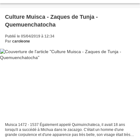
encomienda par Pérez de Quesada, frère de Gonzalo...
Culture Muisca - Zaques de Tunja -
Quemuenchatocha
Publié le 05/04/2019 à 12:34
Par
caroleone
Muisca 1472 - 1537 Également appelé Quimuinchateca, il avait 18 ans
lorsqu'il a succédé à Michua dans le zacazgo. C'était un homme d'une
grande corpulence et d'une apparence pas très belle, son visage était très
large, et son nez était énorme et de travers....