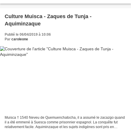
Sa première campagne fut vers les...
Culture Muisca - Zaques de Tunja -
Aquiminzaque
Publié le 06/04/2019 à 10:06
Par
caroleone
Muisca † 1540 Neveu de Quemuenchatocha, il a assumé le zacazgo quand
il a été emmené à Suesca comme prisonnier espagnol. La conquête fut
relativement facile. Aquiminzaque et les sujets indigènes sont pris en