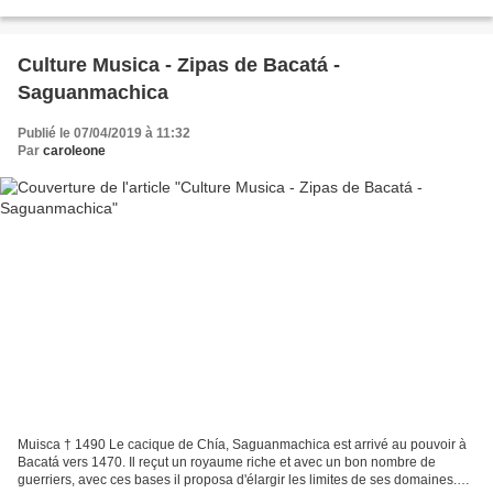
désirs, les conditions ne se prêtèrent...
Culture Musica - Zipas de Bacatá -
Saguanmachica
Publié le 07/04/2019 à 11:32
Par
caroleone
Muisca † 1490 Le cacique de Chía, Saguanmachica est arrivé au pouvoir à
Bacatá vers 1470. Il reçut un royaume riche et avec un bon nombre de
guerriers, avec ces bases il proposa d'élargir les limites de ses domaines.