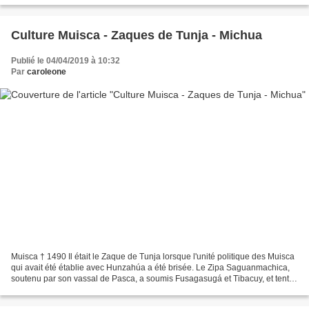
Culture Muisca - Zaques de Tunja - Michua
Publié le 04/04/2019 à 10:32
Par
caroleone
Muisca † 1490 Il était le Zaque de Tunja lorsque l'unité politique des Muisca
qui avait été établie avec Hunzahúa a été brisée. Le Zipa Saguanmachica,
soutenu par son vassal de Pasca, a soumis Fusagasugá et Tibacuy, et tenta
de prendre Guatavita, dont...